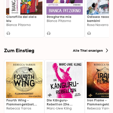
Clorofilla dal cielo
Streghetta mia
Odissea raccont
blu
Bianca Pitzorno
bambini
Bianca Pitzorno
Rosa Navarro D
Zum Einstieg
Alle Titel anzeigen
Fourth Wing –
Die Känguru-
Iron Flame –
Flammengeküsst
Rebellion (Die
Flammengeküss
(Flammengeküsst-
Rebecca Yarros
Känguru-Werke 5)
Marc-Uwe Kling
(Flammengeküs
Rebecca Yarros
Reihe 1)
Reihe 2): Die