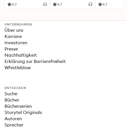
heißersehnte
4.7
4.7
4.7
Fortsetzung des
Fantasy-Erfolgs
»Fourth Wing«
UNTERNEHMEN
Über uns
Karriere
Investoren
Presse
Nachhaltigkeit
Erklärung zur Barrierefreiheit
Whistleblow
ENTDECKEN
Suche
Bücher
Bücherserien
Storytel Originals
Autoren
Sprecher