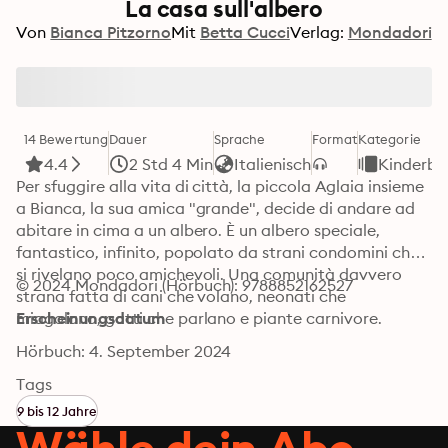
La casa sull'albero
Von
Bianca Pitzorno
Mit
Betta Cucci
Verlag:
Mondadori
14 Bewertung
Dauer
Sprache
Format
Kategorie
4.4
2 Std 4 Min
Italienisch
Kinderbü
Per sfuggire alla vita di città, la piccola Aglaia insieme 
a Bianca, la sua amica "grande", decide di andare ad 
abitare in cima a un albero. È un albero speciale, 
fantastico, infinito, popolato da strani condomini che 
si rivelano poco amichevoli. Una comunità davvero 
© 2024 Mondadori (Hörbuch): 9788852162527
strana fatta di cani che volano, neonati che 
miagolano, gatti che parlano e piante carnivore.
Erscheinungsdatum
Hörbuch: 4. September 2024
Tags
9 bis 12 Jahre