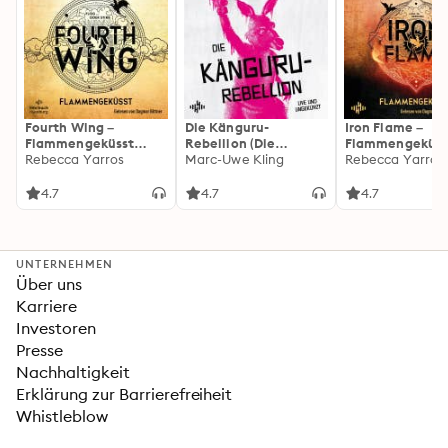
Fourth Wing –
Die Känguru-
Iron Flame –
Flammengeküsst
Rebellion (Die
Flammengeküss
(Flammengeküsst-
Rebecca Yarros
Känguru-Werke 5)
Marc-Uwe Kling
(Flammengeküs
Rebecca Yarros
Reihe 1)
Reihe 2): Die
heißersehnte
4.7
4.7
4.7
Fortsetzung des
Fantasy-Erfolgs
»Fourth Wing«
UNTERNEHMEN
Über uns
Karriere
Investoren
Presse
Nachhaltigkeit
Erklärung zur Barrierefreiheit
Whistleblow