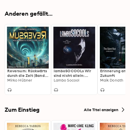
Anderen gefällt...
Reversum: Rückwärts
lamboSOCOOLs Wir
Erinnerung an e
durch die Zeit (Band 1
sind nicht allein:
Zukunft
der Reversum-
Mirko Hübner
Gruselige Ereignisse
Lambo Socool
Maik Donath
Trilogie, Auftakt zu
treffen auf reale
einer Zeitreise-Saga)
Science-Fiction
Zum Einstieg
Alle Titel anzeigen