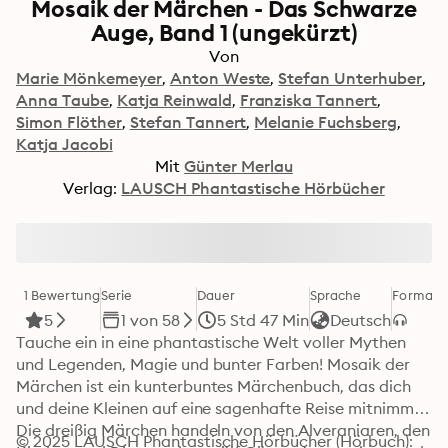
Mosaik der Märchen - Das Schwarze
Auge, Band 1 (ungekürzt)
Von
Marie Mönkemeyer
Anton Weste
Stefan Unterhuber
Anna Taube
Katja Reinwald
Franziska Tannert
Simon Flöther
Stefan Tannert
Melanie Fuchsberg
Katja Jacobi
Mit
Günter Merlau
Verlag:
LAUSCH Phantastische Hörbücher
1 Bewertung
Serie
Dauer
Sprache
Format
K
5
1 von 58
5 Std 47 Min
Deutsch
Tauche ein in eine phantastische Welt voller Mythen 
und Legenden, Magie und bunter Farben! Mosaik der 
Märchen ist ein kunterbuntes Märchenbuch, das dich 
und deine Kleinen auf eine sagenhafte Reise mitnimmt. 
Die dreißig Märchen handeln von den Alveraniaren, den 
© 2025 LAUSCH Phantastische Hörbücher (Hörbuch): 