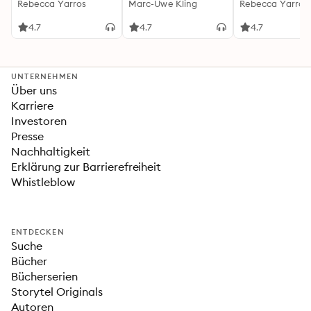
(Flammengeküsst-
Rebecca Yarros
Känguru-Werke 5)
Marc-Uwe Kling
(Flammengeküs
Rebecca Yarros
Reihe 1)
Reihe 2): Die
heißersehnte
4.7
4.7
4.7
Fortsetzung des
Fantasy-Erfolgs
»Fourth Wing«
UNTERNEHMEN
Über uns
Karriere
Investoren
Presse
Nachhaltigkeit
Erklärung zur Barrierefreiheit
Whistleblow
ENTDECKEN
Suche
Bücher
Bücherserien
Storytel Originals
Autoren