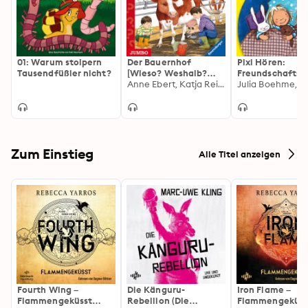
01: Warum stolpern
Der Bauernhof
Pixi Hören:
Tausendfüßler nicht?
[Wieso? Weshalb?
Freundschaftsg
Warum? JUNIOR
Anne Ebert, Katja Reider
hten:
Folge 1]
Übernachtungs
h bei Mimi, Fein
Sachen vom Rit
Drachen, Der
Prinzessinnen-
Wettstreit, Die
Zum Einstieg
Alle Titel anzeigen
Aufholjagd, Se
auf der Fähre
Fourth Wing –
Die Känguru-
Iron Flame –
Flammengeküsst
Rebellion (Die
Flammengeküss