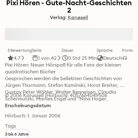
Pixi Hören - Gute-Nacht-Geschichten
2
Verlag:
Karussell
3 Bewertung
Serie
Dauer
Sprache
Format
4.7
1 von 42
0 Std 25 Min
Deutsch
Pixi Hören: Neuer Hörspaß für alle Fans der kleinen 
quadratischen Bücher

Gesprochen werden die beliebten Geschichten von 
Jürgen Thormann, Stefan Kaminski, Horst Breiter, 
Gustav Peter Wöhler, Walter Renneisen, Claudia 
© 2006 Karussell (Hörbuch): 4057664049506
Schermutzki, Marlies Engel und "Nina Hoger.
Erscheinungsdatum
Hörbuch: 1. Januar 2006
Tags
3 bis 6 Jahre