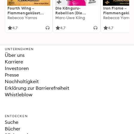
Fourth Wing –
Die Känguru-
Iron Flame –
Flammengeküsst
Rebellion (Die
Flammengeküss
(Flammengeküsst-
Rebecca Yarros
Känguru-Werke 5)
Marc-Uwe Kling
(Flammengeküs
Rebecca Yarros
Reihe 1)
Reihe 2): Die
heißersehnte
4.7
4.7
4.7
Fortsetzung des
Fantasy-Erfolgs
»Fourth Wing«
UNTERNEHMEN
Über uns
Karriere
Investoren
Presse
Nachhaltigkeit
Erklärung zur Barrierefreiheit
Whistleblow
ENTDECKEN
Suche
Bücher