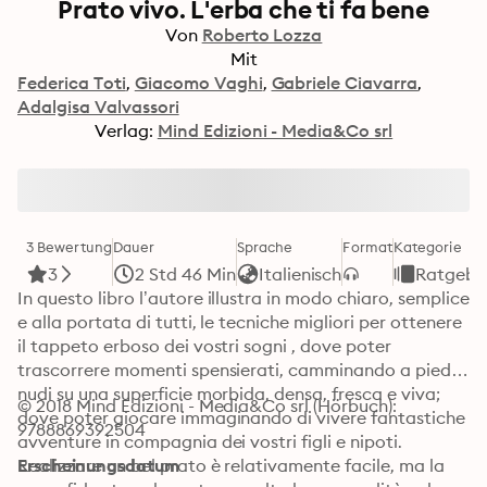
Prato vivo. L'erba che ti fa bene
Von
Roberto Lozza
Mit
Federica Toti
Giacomo Vaghi
Gabriele Ciavarra
Adalgisa Valvassori
Verlag:
Mind Edizioni - Media&Co srl
3 Bewertung
Dauer
Sprache
Format
Kategorie
3
2 Std 46 Min
Italienisch
Ratgebe
In questo libro l’autore illustra in modo chiaro, semplice 
e alla portata di tutti, le tecniche migliori per ottenere 
il tappeto erboso dei vostri sogni , dove poter 
trascorrere momenti spensierati, camminando a piedi 
nudi su una superficie morbida, densa, fresca e viva; 
© 2018 Mind Edizioni - Media&Co srl (Hörbuch): 
dove poter giocare immaginando di vivere fantastiche 
9788869392504
avventure in compagnia dei vostri figli e nipoti. 
Realizzare un bel prato è relativamente facile, ma la 
Erscheinungsdatum