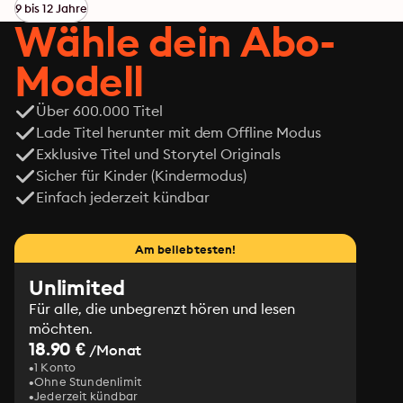
chaotische Patchworkfamilien, interessante Jungs und 
9 bis 12 Jahre
erste Partys: Warum küsst Lores Schwarm Alex zuerst 
Wähle dein Abo-
eine andere und taucht von einem Tag auf den 
nächsten nicht mehr in der Schule auf? Mit wem soll 
Modell
Emma ihren ersten BH kaufen gehen? Wie verliebt man 
sich? Und was macht man, wenn man sich wieder 
Über 600.000 Titel
entlieben möchte? Und warum joggt Emmas Vater 
Lade Titel herunter mit dem Offline Modus
plötzlich jeden Morgen und riecht so, als habe er eine 
Exklusive Titel und Storytel Originals
Flasche Rasierwasser über sich ausgeleert? Gemeinsam 
Sicher für Kinder (Kindermodus)
versuchen die Mädchen, ihr chaotisch-lustiges 
Einfach jederzeit kündbar
Teenagerleben zu sortieren. Dabei ist beiden immer 
klar: Ihre Freundin ist echt die Beste!
Am beliebtesten!
Unlimited
Für alle, die unbegrenzt hören und lesen
möchten.
18.90 €
/Monat
1 Konto
Ohne Stundenlimit
Jederzeit kündbar