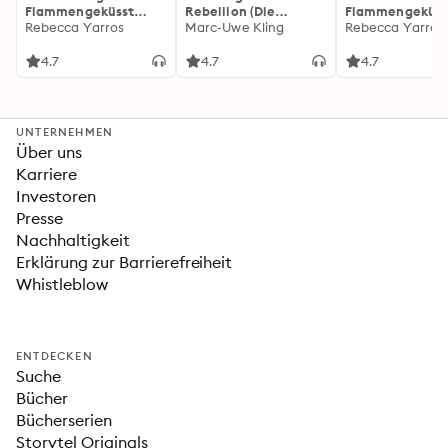
Flammengeküsst
Rebellion (Die
Flammengeküss
(Flammengeküsst-
Rebecca Yarros
Känguru-Werke 5)
Marc-Uwe Kling
(Flammengeküs
Rebecca Yarros
Reihe 1)
Reihe 2): Die
heißersehnte
4.7
4.7
4.7
Fortsetzung des
Fantasy-Erfolgs
»Fourth Wing«
UNTERNEHMEN
Über uns
Karriere
Investoren
Presse
Nachhaltigkeit
Erklärung zur Barrierefreiheit
Whistleblow
ENTDECKEN
Suche
Bücher
Bücherserien
Storytel Originals