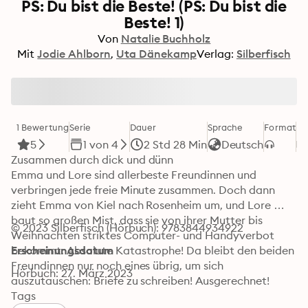
PS: Du bist die Beste! (PS: Du bist die
Beste! 1)
Von
Natalie Buchholz
Mit
Jodie Ahlborn
Uta Dänekamp
Verlag:
Silberfisch
1 Bewertung
Serie
Dauer
Sprache
Format
Ka
5
1 von 4
2 Std 28 Min
Deutsch
Zusammen durch dick und dünn

Emma und Lore sind allerbeste Freundinnen und 
verbringen jede freie Minute zusammen. Doch dann 
zieht Emma von Kiel nach Rosenheim um, und Lore 
baut so großen Mist, dass sie von ihrer Mutter bis 
© 2023 Silberfisch (Hörbuch): 9783844934922
Weihnachten striktes Computer- und Handyverbot 
bekommt. Absolute Katastrophe! Da bleibt den beiden 
Erscheinungsdatum
Freundinnen nur noch eines übrig, um sich 
Hörbuch: 27. März 2023
auszutauschen: Briefe zu schreiben! Ausgerechnet! 
Briefe über Schmetterlinge im Bauch, Liebeszauber, 
Tags