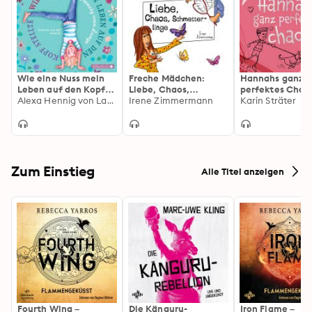
Wie eine Nuss mein
Freche Mädchen:
Hannahs ganz
Leben auf den Kopf
Liebe, Chaos,
perfektes Chao
stellte
Alexa Hennig von Lange
Schmetterlinge
Irene Zimmermann
Karin Sträter
Zum Einstieg
Alle Titel anzeigen
Fourth Wing –
Die Känguru-
Iron Flame –