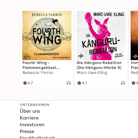
Fourth Wing –
Die Känguru-Rebellion
Iro
Flammengeküsst
(Die Känguru-Werke 5)
Fl
(Flammengeküsst-Reihe
Rebecca Yarros
Marc-Uwe Kling
(Fl
Reb
1)
2):
For
4.7
4.7
4
Fan
Wi
UNTERNEHMEN
Über uns
Karriere
Investoren
Presse