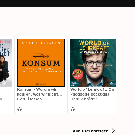
Konsum - Warum wir
World of Lehrkraft: Ein
Eine (
kaufen, was wir nicht
Pädagoge packt aus
Gesch
r,
im
brauchen (ungekürzt):
Carl Tillessen
Herr Schröder
Henry
 Die
Warum wir kaufen, was
gen
wir nicht brauchen
te
)
Alle Titel anzeigen