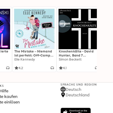
sierte
The Mistake – Niemand
Knochenkälte - David
Onyx 
ist perfekt: Off-Campus
Hunter, Band 7
Flamm
2 | Roman
Elle Kennedy
(Ungekürzte Lesung)
Simon Beckett
(Flam
Rebec
3): Di
Forts
4.2
4.1
4.3
Wing«
SPRACHE UND REGION
NKS
Deutsch
Hilfe
Deutschland
te kaufen
e einlösen