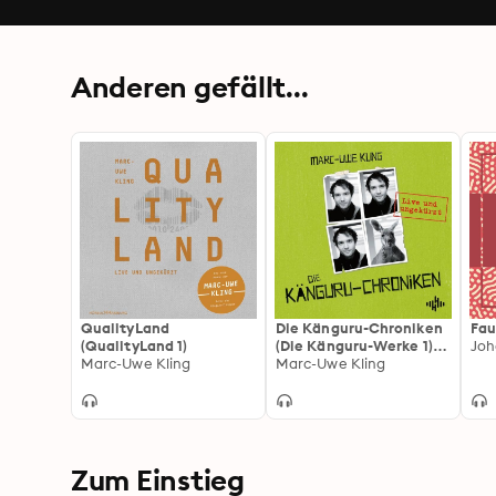
Anderen gefällt...
QualityLand
Die Känguru-Chroniken
Fau
(QualityLand 1)
(Die Känguru-Werke 1):
Marc-Uwe Kling
Live und ungekürzt
Marc-Uwe Kling
Zum Einstieg