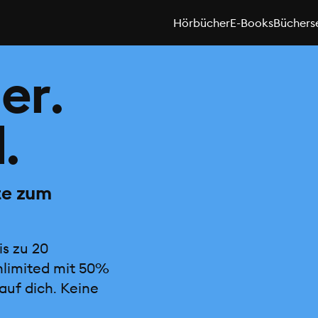
Hörbücher
E-Books
Büchers
er.
.
te zum
is zu 20
nlimited mit 50%
auf dich. Keine