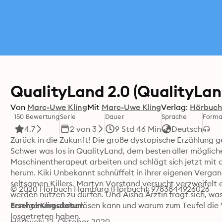
QualityLand 2.0 (QualityLand
Von
Marc-Uwe Kling
Mit
Marc-Uwe Kling
Verlag:
Hörbuc
150 Bewertung
Serie
Dauer
Sprache
Forma
4.7
2 von 3
9 Std 46 Min
Deutsch
Zurück in die Zukunft! Die große dystopische Erzählung geh
Schwer was los in QualityLand, dem besten aller möglichen
Maschinentherapeut arbeiten und schlägt sich jetzt mit
herum. Kiki Unbekannt schnüffelt in ihrer eigenen Vergan
seltsamen Killers. Martyn Vorstand versucht verzweifelt 
© 2020 Hörbuch Hamburg (Hörbuch): 9783844926026
werden nutzen zu dürfen. Und Aisha Ärztin fragt sich, wa
nervige Klimakrise lösen kann und warum zum Teufel die 
Erscheinungsdatum
losgetreten haben.

Hörbuch: 12. Oktober 2020