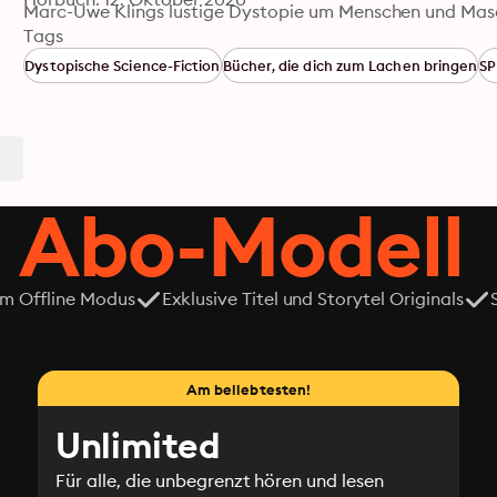
Marc-Uwe Klings lustige Dystopie um Menschen und Maschi
Runde! Ein Hörbuch voller kluger Einfälle, skurriler Figure
Tags
immer gelesen vom Autor.
Dystopische Science-Fiction
Bücher, die dich zum Lachen bringen
SP
 Abo-Modell
em Offline Modus
Exklusive Titel und Storytel Originals
Am beliebtesten!
Unlimited
Für alle, die unbegrenzt hören und lesen