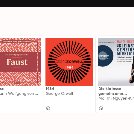
st
1984
Die kleinste
Johann Wolfgang von Goethe
George Orwell
gemeinsame
Wirklichkeit - Wah
Mai Thi Nguyen-K
falsch, plausibel -
größten Streitfra
wissenschaftlich
geprüft (Ungekürz
Autorinnenlesung