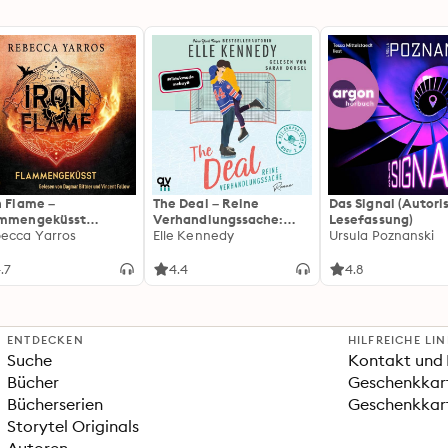
n Flame –
The Deal – Reine
Das Signal (Autori
ammengeküsst
Verhandlungssache:
Lesefassung)
ammengeküsst-Reihe
ecca Yarros
Off-Campus 1 | Roman |
Elle Kennedy
Ursula Poznanski
 Die heißersehnte
BookTok-Liebling |
tsetzung des
Prickelnde College-
.7
4.4
4.8
tasy-Erfolgs »Fourth
Romance für New
ng«
Adults
ENTDECKEN
HILFREICHE LI
Suche
Kontakt und 
Bücher
Geschenkkar
Bücherserien
Geschenkkart
Storytel Originals