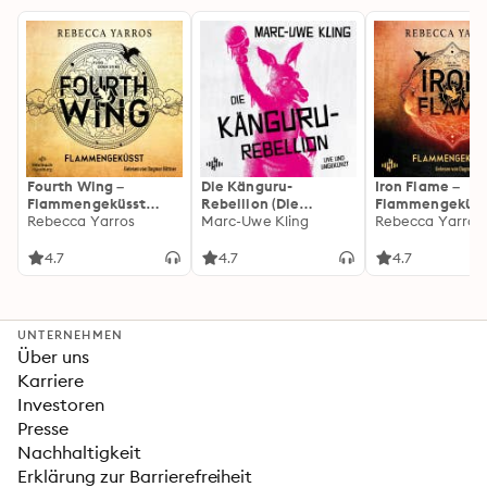
Fourth Wing –
Die Känguru-
Iron Flame –
Flammengeküsst
Rebellion (Die
Flammengeküss
(Flammengeküsst-
Rebecca Yarros
Känguru-Werke 5)
Marc-Uwe Kling
(Flammengeküs
Rebecca Yarros
Reihe 1)
Reihe 2): Die
heißersehnte
4.7
4.7
4.7
Fortsetzung des
Fantasy-Erfolgs
»Fourth Wing«
UNTERNEHMEN
Über uns
Karriere
Investoren
Presse
Nachhaltigkeit
Erklärung zur Barrierefreiheit