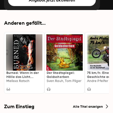
Angebot jetzt aktivieren
Anderen gefällt...
Burned: Wenn in der
Der Stadtspiegel:
75 km/h: Eine
Hölle das Licht
Goldscherben
Geschichte aus 
ausgeht
Melissa Ratsch
Sven Rauh, Tom Pilger
Zweitaktwelt
Andre Pfeifer
Zum Einstieg
Alle Titel anzeigen