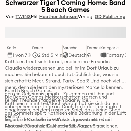
Schwarzer Tiger 1 Coming Home: Band
5 Beach Games
Von
TWINS
Mit
Heather Johnson
Verlag:
GD Publishing
Serie
Dauer
Sprache
Format
Kategorie
1 von 7
2 Std 3 Min
Deutsch
Fantasy
Kathleen freut sich darauf, endlich ihre Freundin 
Claudia wiederzusehen und bei ihr im Dorf Urlaub zu 
machen. Sie bekommt auch tatsächlich das, was sie 
sich erhofft: Meer, Strand, Party, Spaß! Und noch viel 
mehr, denn sie lernt den mysteriösen Marcello kennen, 
Band 5 Beach Games: 

den ein Geheimnis umgibt. Zusammen mit ihm und 
Die Beach Games-Meisterschaften starten und 
seinen Freunden fangen ein paar wilde, 
Kathleen nimmt teil, doch worauf hat sie sich da nur 
unberechenbare Tage an. Doch trotz der Leichtigkeit 
eingelassen, bei dem rasanten Spiel, dass keine Gnade 
des Sommers spürt Kathleen eine Bedrohung in der Luft 
kennt? 
liegen, ist Marcello in Gefahr? Und was hat es mit 
Im Jahr des schwarzen Wassertigers startet die 
Abschnitt B auf sich? Je mehr die Tage verstreichen, 
Fantasy-Romance-Buchserie Schwarzer Tiger, 
