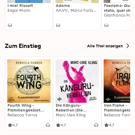
I miei filosofi
Adorno
Fascismo: Quel 
Edgar Morin
AA.VV., Marco Fortunato
stato, quel che
rimane
Gianfranco Pasq
Zum Einstieg
Alle Titel anzeigen
Fourth Wing –
Die Känguru-
Iron Flame –
Flammengeküsst
Rebellion (Die
Flammengeküss
(Flammengeküsst-
Rebecca Yarros
Känguru-Werke 5)
Marc-Uwe Kling
(Flammengeküs
Rebecca Yarros
Reihe 1)
Reihe 2): Die
heißersehnte
4.7
4.7
4.7
Fortsetzung des
Fantasy-Erfolgs