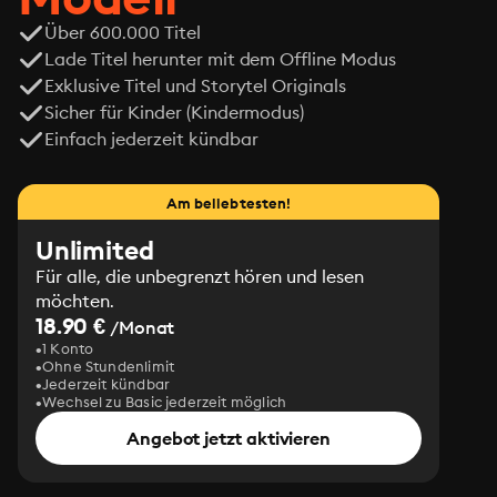
hanno significato costruttivo.

Über 600.000 Titel
Scrittori, poeti, musicisti, artisti o gli stessi lettori 
Lade Titel herunter mit dem Offline Modus
occasionali potranno qui scoprirsi spinoziani ancor più 
Exklusive Titel und Storytel Originals
del filosofo professionista. Le pagine di Deleuze 
Sicher für Kinder (Kindermodus)
dimostrano infatti che, se Spinoza è pensatore 
Einfach jederzeit kündbar
straordinariamente raffinato nei suoi apparati 
concettuali, vi è in lui anche un impulso segreto, un 
brivido di stupore che rende possibile una «lettura 
Am beliebtesten!
affettiva» dei suoi testi, insegnando al filosofo a 
divenire non filosofo e, a tutti, a seguire quelle passioni 
Unlimited
e quei «costumi» che la filosofia suscita.
Für alle, die unbegrenzt hören und lesen
möchten.
18.90 €
/Monat
1 Konto
Ohne Stundenlimit
Jederzeit kündbar
Wechsel zu Basic jederzeit möglich
Angebot jetzt aktivieren