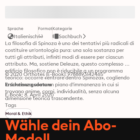
Sprache
Format
Kategorie
Italienisch
Sachbuch
La filosofia di Spinoza è uno dei tentativi più radicali di 
costituire un'ontologia pura: una sola sostanza per 
tutti gli attributi, infiniti modi di essere per ciascun 
attributo. Ma, sostiene Deleuze, questo complesso 
edificio filosofico non è riducibile a un programma 
© 2020 Orthotes (E-Book): 9788893142465
teorico: occorre «entrare dentro Spinoza», cogliendo 
la Sostanza come un piano d'immanenza in cui si 
Erscheinungsdatum
trovano anime, corpi, individualità, senza alcuna 
E-Book: 8. April 2020
dimensione teorica trascendente.

Da questa ontologia deriva un'etica intesa come 
Tags
scienza pratica dei modi di essere, studio dei «costumi» 
Moral & Ethik
e dunque vera e propria etologia. L'Etica della prova e 
Wähle dein Abo-
della sperimentazione, che si oppone a una Morale 
delle leggi e dei giudizi, costituisce il tema di questo 
Modell
libro: un tema in cui i piani si intersecano, dove i ritmi 