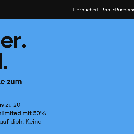
Hörbücher
E-Books
Büchers
er.
.
te zum
is zu 20
nlimited mit 50%
auf dich. Keine