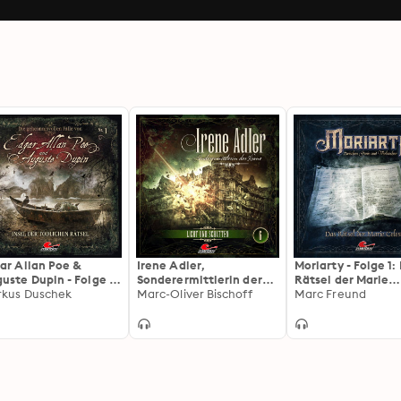
ar Allan Poe &
Irene Adler,
Moriarty - Folge 1:
uste Dupin - Folge 1:
Sonderermittlerin der
Rätsel der Marie
el der tödlichen
kus Duschek
Krone, Folge 6: Licht und
Marc-Oliver Bischoff
Celeste
Marc Freund
sel
Schatten