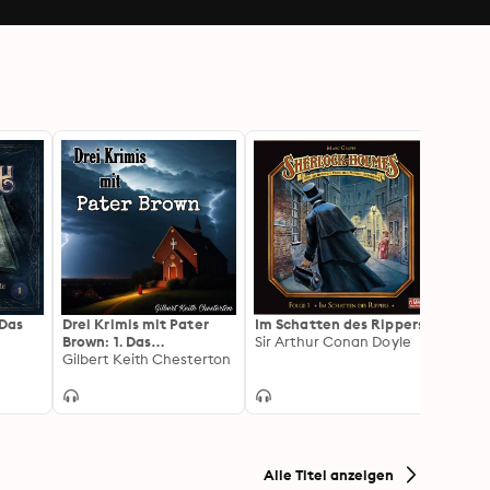
 Das
Drei Krimis mit Pater
Im Schatten des Rippers
Sherl
Brown: 1. Das
Sir Arthur Conan Doyle
neuen 
Hundeorakel , 2. Das
Gilbert Keith Chesterton
Box 6
schlimmste aller
Verbrechen , 3. Der
Fehler der Maschine
Alle Titel anzeigen