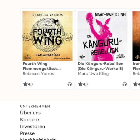
Fourth Wing –
Die Känguru-Rebellion
Iro
Flammengeküsst
(Die Känguru-Werke 5)
Fl
(Flammengeküsst-Reihe
Rebecca Yarros
Marc-Uwe Kling
(Fl
Reb
1)
2):
For
4.7
4.7
4
Fan
Wi
UNTERNEHMEN
Über uns
Karriere
Investoren
Presse