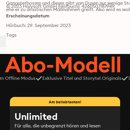
Gangsterbosses und dieser gibt van Dusen nur wenige Stu
© 2023 Holysoft GmbH (Hörbuch): 4260507187949
ehe er zu drastischen Maßnahmen greift. Also wird es woh
Erscheinungsdatum
Hörbuch: 29. September 2023
Tags
 Abo-Modell
em Offline Modus
Exklusive Titel und Storytel Originals
Am beliebtesten!
Unlimited
Für alle, die unbegrenzt hören und lesen