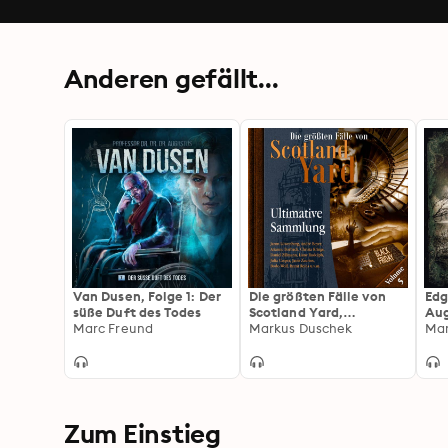
Anderen gefällt...
Van Dusen, Folge 1: Der
Die größten Fälle von
Edg
süße Duft des Todes
Scotland Yard,
Aug
Marc Freund
Ultimative Sammlung
Markus Duschek
Ins
Mar
Volume 5 (ungekürzt)
Rät
Zum Einstieg