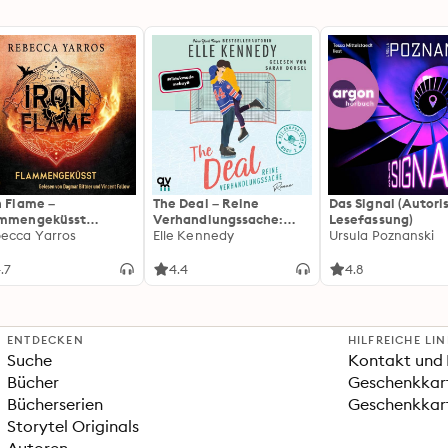
n Flame –
The Deal – Reine
Das Signal (Autori
ammengeküsst
Verhandlungssache:
Lesefassung)
ammengeküsst-Reihe
ecca Yarros
Off-Campus 1 | Roman |
Elle Kennedy
Ursula Poznanski
 Die heißersehnte
BookTok-Liebling |
tsetzung des
Prickelnde College-
.7
4.4
4.8
tasy-Erfolgs »Fourth
Romance für New
ng«
Adults
ENTDECKEN
HILFREICHE LI
Suche
Kontakt und 
Bücher
Geschenkkar
Bücherserien
Geschenkkart
Storytel Originals