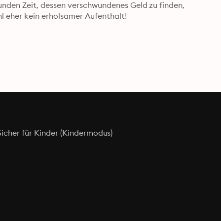
nden Zeit, dessen verschwundenes Geld zu finden, 
l eher kein erholsamer Aufenthalt!
Sicher für Kinder (Kindermodus)