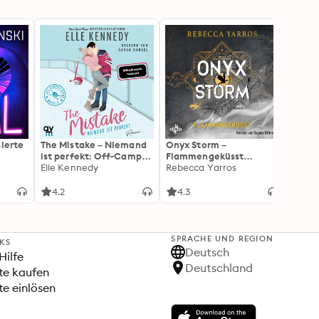
sierte
The Mistake – Niemand
Onyx Storm –
Knoch
ist perfekt: Off-Campus
Flammengeküsst
Hunte
2 | Roman
Elle Kennedy
(Flammengeküsst-Reihe
Rebecca Yarros
(Unge
Simon
3): Die heißersehnte
Fortsetzung von »Fourth
4.2
4.3
4.1
Wing« und »Iron Flame«
SPRACHE UND REGION
NKS
Deutsch
Hilfe
Deutschland
te kaufen
e einlösen