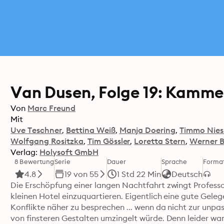
Van Dusen, Folge 19: Kamme
Von
Marc Freund
Mit
Uve Teschner
Bettina Weiß
Manja Doering
Timmo Nies
Wolfgang Rositzka
Tim Gössler
Loretta Stern
Werner B
Verlag:
Holysoft GmbH
8 Bewertung
Serie
Dauer
Sprache
Forma
4.8
19 von 55
1 Std 22 Min
Deutsch
Die Erschöpfung einer langen Nachtfahrt zwingt Professo
kleinen Hotel einzuquartieren. Eigentlich eine gute Gelege
Konflikte näher zu besprechen ... wenn da nicht zur unpa
von finsteren Gestalten umzingelt würde. Denn leider war 