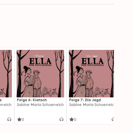
z
Folge 6: Klatsch
Folge 7: Die Jagd
Folge
eneich
Sabine Maria Schoeneich
Sabine Maria Schoeneich
Sabin
0
0
0