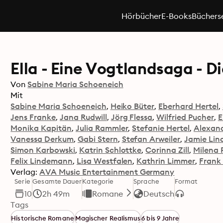
Hörbücher
E-Books
Büchers
Ella - Eine Vogtlandsaga - D
Von
Sabine Maria Schoeneich
Mit
Sabine Maria Schoeneich
Heiko Büter
Eberhard Hertel
Jens Franke
Jana Rudwill
Jörg Flessa
Wilfried Pucher
E
Monika Kapitän
Julia Rammler
Stefanie Hertel
Alexand
Vanessa Derkum
Gabi Stern
Stefan Arweiler
Jamie Li
Simon Karbowski
Katrin Schlottke
Corinna Zill
Milena 
Felix Lindemann
Lisa Westfalen
Kathrin Limmer
Frank
Verlag:
AVA Music Entertainment Germany
Serie
Gesamte Dauer
Kategorie
Sprache
Format
10
2h 49m
Romane
Deutsch
Tags
Historische Romane
Magischer Realismus
6 bis 9 Jahre