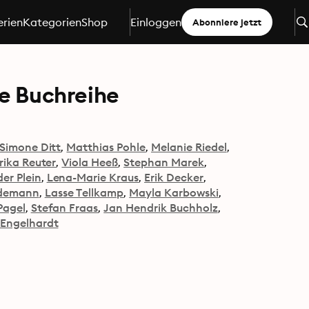
erien
Kategorien
Shop
Einloggen
Abonniere jetzt
ie Buchreihe
Simone Ditt
Matthias Pohle
Melanie Riedel
rika Reuter
Viola Heeß
Stephan Marek
er Plein
Lena-Marie Kraus
Erik Decker
ndemann
Lasse Tellkamp
Mayla Karbowski
Pagel
Stefan Fraas
Jan Hendrik Buchholz
 Engelhardt