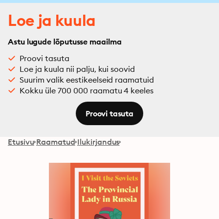
Loe ja kuula
Astu lugude lõputusse maailma
Proovi tasuta
Loe ja kuula nii palju, kui soovid
Suurim valik eestikeelseid raamatuid
Kokku üle 700 000 raamatu 4 keeles
Proovi tasuta
Etusivu
Raamatud
Ilukirjandus