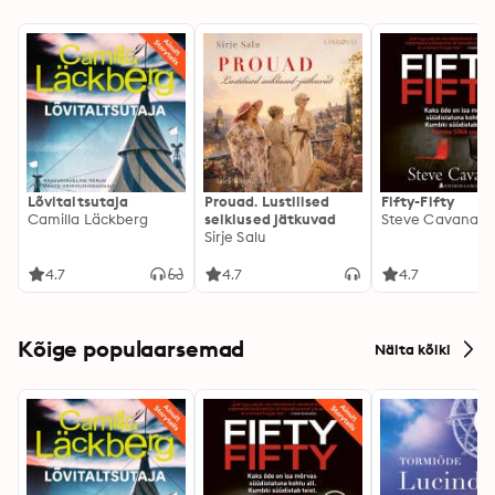
Lõvitaltsutaja
Prouad. Lustilised
Fifty-Fifty
Camilla Läckberg
seiklused jätkuvad
Steve Cavanag
Sirje Salu
4.7
4.7
4.7
Kõige populaarsemad
Näita kõiki