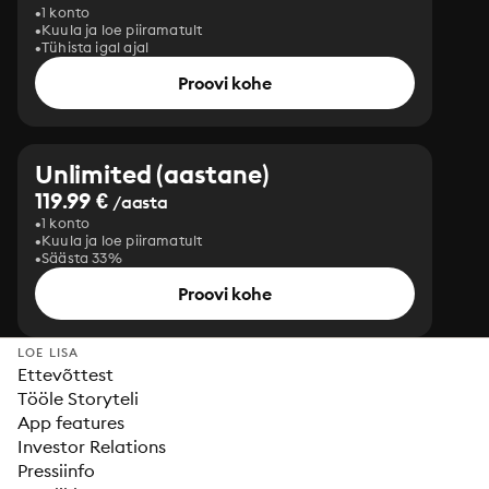
1 konto
Kuula ja loe piiramatult
Tühista igal ajal
Proovi kohe
Unlimited (aastane)
119.99 €
/aasta
1 konto
Kuula ja loe piiramatult
Säästa 33%
Proovi kohe
LOE LISA
Ettevõttest
Tööle Storyteli
App features
Investor Relations
Pressiinfo