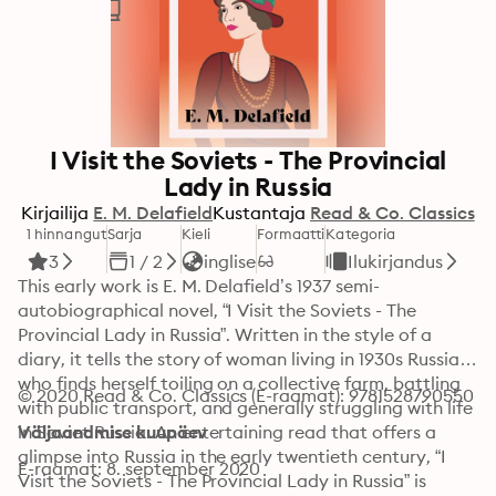
I Visit the Soviets - The Provincial
Lady in Russia
Kirjailija
E. M. Delafield
Kustantaja
Read & Co. Classics
1 hinnangut
Sarja
Kieli
Formaatti
Kategoria
3
1 / 2
inglise
Ilukirjandus
This early work is E. M. Delafield’s 1937 semi-
autobiographical novel, “I Visit the Soviets - The 
Provincial Lady in Russia”. Written in the style of a 
diary, it tells the story of woman living in 1930s Russia 
who finds herself toiling on a collective farm, battling 
© 2020 Read & Co. Classics (E-raamat): 9781528790550
with public transport, and generally struggling with life 
in Soviet Russia. An entertaining read that offers a 
Väljaandmise kuupäev
glimpse into Russia in the early twentieth century, “I 
E-raamat: 8. september 2020
Visit the Soviets - The Provincial Lady in Russia” is 