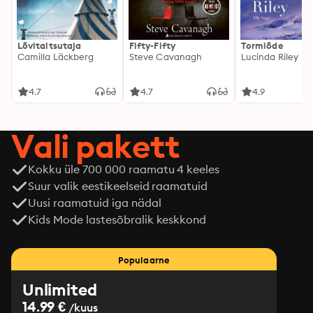
Lõvitaltsutaja
Fifty-Fifty
Tormiõde
Camilla Läckberg
Steve Cavanagh
Lucinda Riley
4.7
4.7
4.9
Vali pakett
Kokku üle 700 000 raamatu 4 keeles
Suur valik eestikeelseid raamatuid
Uusi raamatuid iga nädal
Kids Mode lastesõbralik keskkond
Populaarne
Unlimited
14.99 €
/kuus