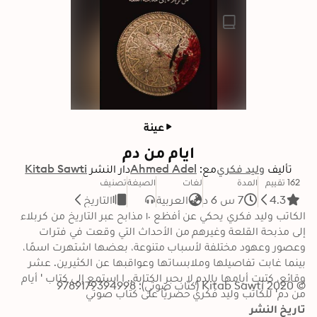
عينة
ايام من دم
تأليف
وليد فكري
مع:
Ahmed Adel
دار النشر
Kitab Sawti
162 تقييم
المدة
لغات
الصيغة
تصنيف
4.3
7 س 6 د
العربية
التاريخ
الكاتب وليد فكري يحكي عن أفظع ١٠ مذابح عبر التاريخ من كربلاء 
إلى مذبحة القلعة وغيرهم من الأحداث التي وقعت في فترات 
وعصور وعهود مختلفة لأسباب متنوعة، بعضها اشتهرت اسمًا، 
بينما غابت تفاصيلها وملابساتها وعواقبها عن الكثيرين. عشر 
وقائع، كتبت أيامها بالدم لا بحبر الكتابة.. ا استمع إلى كتاب ' أيام 
© 2020 Kitab Sawti (كتاب صوتي): 9789179394998
من دم' للكاتب وليد فكري حصريًا على كتاب صوتي
تاريخ النشر