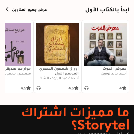
ابدأ بالكتاب الأول
عرض جميع العناوين
معرض الموت
أوراق شمعون المصري
حوار مع صديقي ال
أحمد خالد توفيق
الموسم الأول
مصطفى محمود
أسامة عبد الرءوف الشاذلي
4.5
4.6
4
ما مميزات اشتراك
Storytel؟