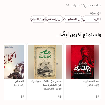
كتاب صوتي: ٢ فبراير ٢٠٢٠
الوسوم
التاريخ العالمي
غني المعلومات
تاريخ إسلامي
تاريخ الأديان
واستمتع آخرون أيضًا...
دم المماليك
مصر من تالت - حواديت
الحجاج
وليد فكري
من المحروسة
رضا ربيع
مؤمن المحمدي