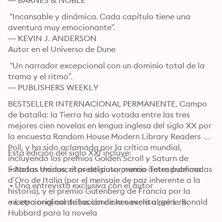
— BARNES & NOBLE
 “Incansable y dinámica. Cada capítulo tiene una 
aventura muy emocionante”.

— KEVIN J. ANDERSON

Autor en el Universo de Dune
 “Un narrador excepcional con un dominio total de la 
trama y el ritmo”.

— PUBLISHERS WEEKLY
BESTSELLER INTERNACIONAL PERMANENTE, Campo 
de batalla: la Tierra ha sido votada entre las tres 
mejores cien novelas en lengua inglesa del siglo XX por 
la encuesta Random House Modern Library Readers 
Poll, y ha sido aclamada por la crítica mundial, 
Esta edición del siglo XXI incluye:
incluyendo los premios Golden Scroll y Saturn de 
Estados Unidos, el prestigioso premio Tetradramma 
 • Notas manuscritas del autor nunca antes publicadas
d’Oro de Italia (por el mensaje de paz inherente a la 
 • Una entrevista exclusiva con el autor
historia), y el premio Gutenberg de Francia por la 
excepcional contribución de la novela al género.
 • Letra original de las canciones escrita por L. Ronald 
Hubbard para la novela