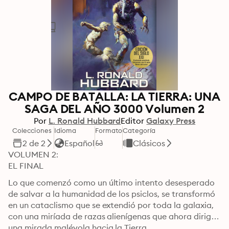
CAMPO DE BATALLA: LA TIERRA: UNA
SAGA DEL AÑO 3000 Volumen 2
Por
L. Ronald Hubbard
Editor
Galaxy Press
Colecciones
Idioma
Formato
Categoría
2 de 2
Español
Clásicos
VOLUMEN 2: 

EL FINAL
Lo que comenzó como un último intento desesperado 
de salvar a la humanidad de los psiclos, se transformó 
en un cataclismo que se extendió por toda la galaxia, 
con una miríada de razas alienígenas que ahora dirigen 
una mirada malévola hacia la Tierra.