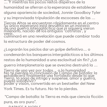
… Y mientras los pocos restos dispersos de la 
humanidad se aferran a la esperanza de establecer 
alguna apariencia de sociedad, Jonnie Goodboy Tyler 
y su improvisada tripulación de escoceses de las 
Tierras Altas se encuentran rápidamente en el centro 
Su única esperanza está envuelta en un misterio 
de una guerra intergaláctica que ni siquiera vieron 
milenario, nacido de los antiguos “catristas”, y 
venir.
culminará en una revelación que puede cambiar toda 
la estructura de poder del cosmos.
¿Lograrán los psiclos dar un golpe definitivo… o 
condenarán los banqueros intergalácticos a los últimos 
restos de la humanidad a una esclavitud sin fin? ¿La 
guerra interplanetaria que se avecina destruirá la 
Tierra de una vez por todas… o la humanidad 
No te pierdas la conclusión de Campo de batalla: la 
establecerá finalmente una fortaleza desde la que 
Tierra, la saga de intriga y suspense, amor y guerra, 
pueda sobrevivir?
poder y visión, convertida en un bestseller del New 
York Times. Es tu futuro. No te la pierdas.
 “Campo de batalla: la Tierra es más que ciencia ficción 
pura, es oro puro”.
