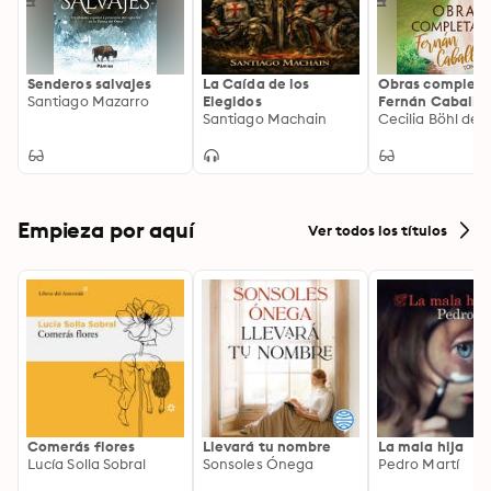
Senderos salvajes
La Caída de los
Obras completa
Santiago Mazarro
Elegidos
Fernán Caballer
Santiago Machain
Tomo I
Cecilia Böhl de 
Empieza por aquí
Ver todos los títulos
Comerás flores
Llevará tu nombre
La mala hija
Lucía Solla Sobral
Sonsoles Ónega
Pedro Martí