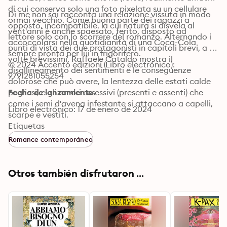
di cui conserva solo una foto pixelata su un cellulare 
Di me non sai racconta una relazione vissuta in modo 
ormai vecchio. Come buona parte dei ragazzi a 
opposto, incompatibile, la cui natura si disvela al 
vent'anni è anche spaesato, ferito, disposto ad 
lettore solo con lo scorrere del romanzo. Alternando i 
accoccolarsi nella quotidianità di una Coca-Cola 
punti di vista dei due protagonisti in capitoli brevi, a 
sempre pronta per lui in frigorifero.
volte brevissimi, Raffaele Cataldo mostra il 
© 2024 Accento edizioni (Libro electrónico): 
disallineamento dei sentimenti e le conseguenze 
9791281055254
dolorose che può avere, la lentezza delle estati calde 
pugliesi, e gli amori ossessivi (presenti e assenti) che 
Fecha de lanzamiento
come i semi d'avena infestante si attaccano a capelli, 
Libro electrónico: 17 de enero de 2024
scarpe e vestiti.
Etiquetas
Romance contemporáneo
Otros también disfrutaron ...