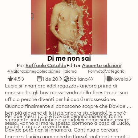
Di me non sai
Por
Raffaele Cataldo
Editor
Accento edizioni
4 Valoraciones
Colecciones
Idioma
Formato
Categoría
4.5
1 de 20
Italiano
Novela
Lucio si innamora «del ragazzo» ancora prima di 
conoscerlo: gli basta osservarlo dalla finestra del suo 
ufficio perché diventi per lui quasi un'ossessione. 
Quando finalmente si conoscono scopre che Davide è 
ben più giovane di lui (sta ancora studiando), e che è 
Per due mesi Lucio e Davide cenano insieme, fanno 
sfuggente, inaffidabile e «crudele» come sanno essere 
sesso, vanno al mare, spesso dormono a casa di Lucio. 
crudeli i ragazzi a vent'anni.
Davide però non si innamora. Continua a cercare 
Lorenzo, l'unico uomo che ha (forse) realmente amato e 