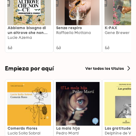
Abbiamo bisogno di
Senza respiro
K-PAX
un altrove che non
Raffaella Mottana
Gene Brewer
c'è: Reincantare il
Lucie Azema
viaggio
Empieza por aquí
Ver todos los títulos
Comerás flores
La mala hija
Las gratitudes
Lucía Solla Sobral
Pedro Martí
Delphine de Vig