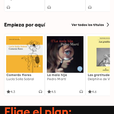
Empieza por aquí
Ver todos los títulos
Comerás flores
La mala hija
Las gratitudes
Lucía Solla Sobral
Pedro Martí
Delphine de Vig
4.3
4.5
4.6
Elige el plan: