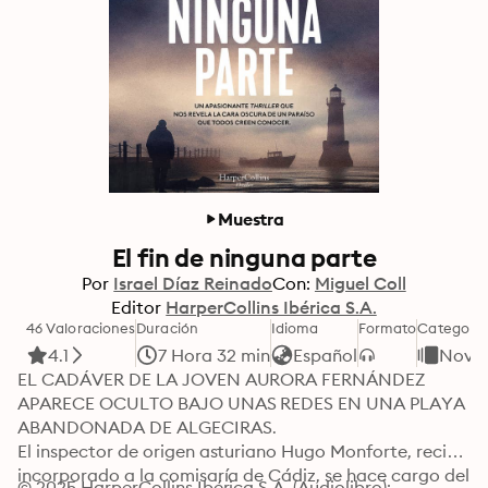
Muestra
El fin de ninguna parte
Por
Israel Díaz Reinado
Con:
Miguel Coll
Editor
HarperCollins Ibérica S.A.
46 Valoraciones
Duración
Idioma
Formato
Categoría
4.1
7 Hora 32 min
Español
Novel
EL CADÁVER DE LA JOVEN AURORA FERNÁNDEZ 
APARECE OCULTO BAJO UNAS REDES EN UNA PLAYA 
ABANDONADA DE ALGECIRAS.

El inspector de origen asturiano Hugo Monforte, recién 
incorporado a la comisaría de Cádiz, se hace cargo del 
© 2025 HarperCollins Ibérica S.A. (Audiolibro): 