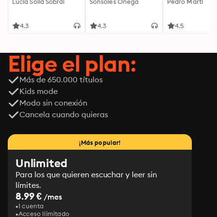
Lucía Solla Sobral
Sonsoles Ónega
Pedro Martí
4.3
4.3
4.5
Elige el plan:
Más de 650.000 títulos
Kids mode
Modo sin conexión
Cancela cuando quieras
¡Más popular!
Unlimited
Para los que quieren escuchar y leer sin
límites.
8.99 €
/mes
1 cuenta
Acceso Ilimitado