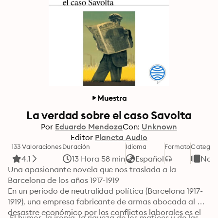
Muestra
La verdad sobre el caso Savolta
Por
Eduardo Mendoza
Con:
Unknown
Editor
Planeta Audio
133 Valoraciones
Duración
Idioma
Formato
Categor
4.1
13 Hora 58 min
Español
Nov
Una apasionante novela que nos traslada a la 
Barcelona de los años 1917-1919

En un periodo de neutralidad política (Barcelona 1917-
1919), una empresa fabricante de armas abocada al 
desastre económico por los conflictos laborales es el 
 El humor, la ironía, la riqueza de los matices y de las 