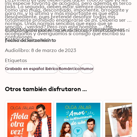
(mi especie favorita de acogido), pero además es terco 
pida. La segunda, deben estar siempre disponibles 
como una mula, desconfiado, imponente, arrogante y 
para mí, y la última y más importante es que está 
desobediente, pues pretende desafiar todas mis 
totalmente prohibido enamorarse de mí. Debería ser 
normas. Unas normas sencillas que exijo que se 
sencillo, ¿verdad? Pero con este hombre… ¿Me 
cumplan para poder hacer mi trabajo sin problemas ni 
© 2023 Gyldendal Astra (Audiolibro): 9788702379495
acompañas y averiguamos si consigo que escriba su 
confusiones. 
próximo bestseller?
Fecha de lanzamiento
Audiolibro: 8 de marzo de 2023
Etiquetas
Grabado en español ibérico
Romántico
Humor
Otros también disfrutaron ...