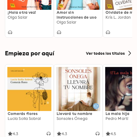
¡Hola otra vez!
Amor sin
Olvídate de mí
Olga Salar
instrucciones de uso
Kris L. Jordan
Olga Salar
Empieza por aquí
Ver todos los títulos
Comerás flores
Llevará tu nombre
La mala hija
Lucía Solla Sobral
Sonsoles Ónega
Pedro Martí
4.3
4.3
4.5