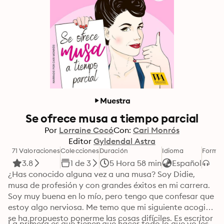
Muestra
Se ofrece musa a tiempo parcial
Por
Lorraine Cocó
Con:
Cari Monrós
Editor
Gyldendal Astra
71 Valoraciones
Colecciones
Duración
Idioma
Forma
3.8
1 de 3
5 Hora 58 min
Español
¿Has conocido alguna vez a una musa? Soy Didie, 
musa de profesión y con grandes éxitos en mi carrera. 
Soy muy buena en lo mío, pero tengo que confesar que 
estoy algo nerviosa. Me temo que mi siguiente acogido 
se ha propuesto ponerme las cosas difíciles. Es escritor 
La primera es que tienen que hacer todo lo que yo les 