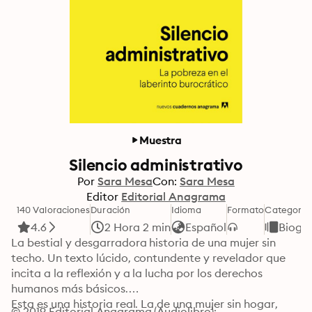
Muestra
Silencio administrativo
Por
Sara Mesa
Con:
Sara Mesa
Editor
Editorial Anagrama
140 Valoraciones
Duración
Idioma
Formato
Categoría
4.6
2 Hora 2 min
Español
Biogra
La bestial y desgarradora historia de una mujer sin 
techo. Un texto lúcido, contundente y revelador que 
incita a la reflexión y a la lucha por los derechos 
humanos más básicos.

Esta es una historia real. La de una mujer sin hogar, 
© 2019 Editorial Anagrama (Audiolibro): 