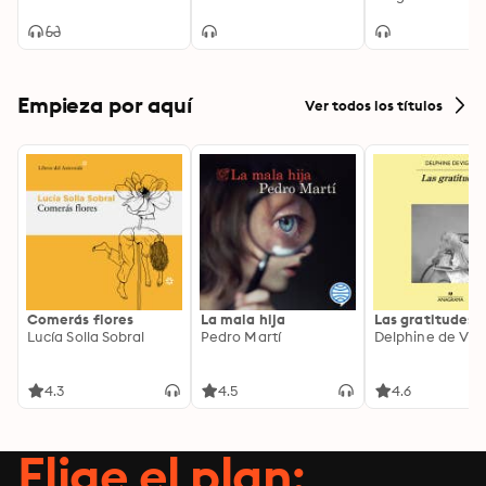
Empieza por aquí
Ver todos los títulos
Comerás flores
La mala hija
Las gratitudes
Lucía Solla Sobral
Pedro Martí
Delphine de Vig
4.3
4.5
4.6
Elige el plan: