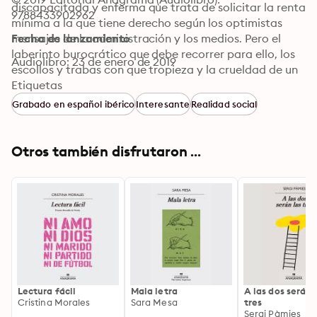
discapacitada y enferma que trata de solicitar la renta 
9788433902962
mínima a la que tiene derecho según los optimistas 
mensajes de la administración y los medios. Pero el 
Fecha de lanzamiento
laberinto burocrático que debe recorrer para ello, los 
Audiolibro: 23 de enero de 2019
escollos y trabas con que tropieza y la crueldad de un 
sistema que exige más a quien menos tiene 
Etiquetas
desembocan en la desesperación. Mientras tanto, los 
Grabado en español ibérico
Interesante
Realidad social
ciudadanos se quedan con la impresión contraria: hay 
montones de prestaciones y ayudas para los más 
pobres. «Privilegiados.» «Caraduras.» «Vagos.» Los 
Otros también disfrutaron ...
prejuicios se acumulan. Este es uno de los comienzos de 
la aporofobia: el odio al pobre.
Lectura fácil
Mala letra
A las dos serán 
Cristina Morales
Sara Mesa
tres
Sergi Pàmies