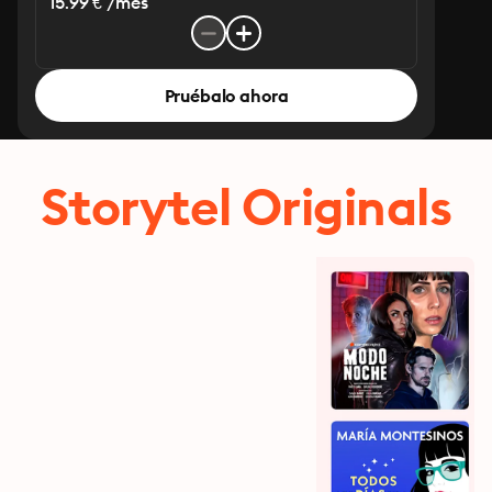
15.99 € /mes
Pruébalo ahora
Storytel Originals