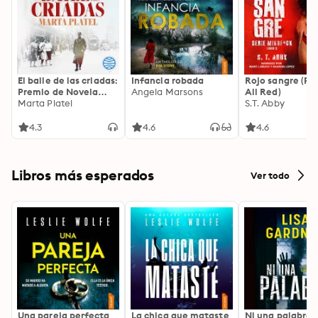
El baile de las criadas:
Infancia robada
Rojo sangre (Pai
Premio de Novela
Angela Marsons
All Red)
Fernando Lara 2026
Marta Platel
S.T. Abby
4.3
4.6
4.6
Libros más esperados
Ver todo
Una pareja perfecta
La chica que mataste
Ni una palabra