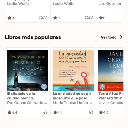
Leslie Wolfe
Leslie Wolfe
Lisa Gardner
0
0
0
Libros más populares
Ver todo
El silencio de la
La ansiedad no es un
Terra Alta: Pre
ciudad blanca:
mosquito que pasa y
Planeta 2019
Trilogia de la Ciudad
Eva García Sáenz de Urturi
me pica
Maria Teresa Llobet Turallas
Javier Cercas
Blanca 1
4.4
4.1
4.3