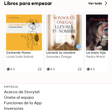
Libros para empezar
Ver todo
Comerás flores
Llevará tu nombre
La mala hija
Lucía Solla Sobral
Sonsoles Ónega
Pedro Martí
4.3
4.3
4.5
EMPRESA
Acerca de Storytel
Únete al equipo
Funciones de la App
Inversores