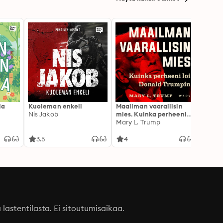
la
Kuoleman enkeli
Maailman vaarallisin
Canno
Nis Jakob
mies. Kuinka perheeni
Rokkia
loi Donald Trumpin
Mary L. Trump
3.5
4
3.1
a lastentilasta. Ei sitoutumisaikaa.