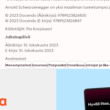
Arnold Schwarzenegger on yksi maailman tunnetuimpia ja
© 2023 Docendo (Äänikirja): 9789523826830
© 2023 Docendo (E-kirja): 9789523826847
Kääntäjät: Pia Korpisaari
Julkaisupäivä
Äänikirja: 10. lokakuuta 2023
E-kirja: 10. lokakuuta 2023
Avainsanat
Menestystarinat
Innostava
Yhdysvallat
Onnellisuus
Johtajat ja liik
ja