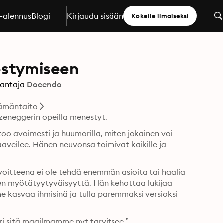
a-alennus
Blogi
Kirjaudu sisään
Kokeile ilmaiseksi
nestymiseen
antaja
Docendo
lämäntaito
rzeneggerin opeilla menestyt.
oo avoimesti ja huumorilla, miten jokainen voi 
aveilee. Hänen neuvonsa toimivat kaikille ja 
oitteena ei ole tehdä enemmän asioita tai haalia 
n myötätyytyväisyyttä. Hän kehottaa lukijaa 
 kasvaa ihmisinä ja tulla paremmaksi versioksi 
ri sitä maailmamme nyt tarvitsee.”