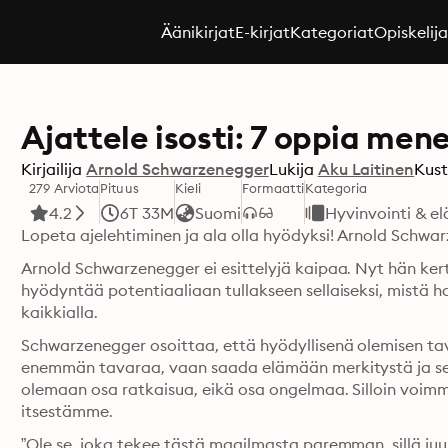
Äänikirjat
E-kirjat
Kategoriat
Opiskelij
Ajattele isosti: 7 oppia me
Kirjailija
Arnold Schwarzenegger
Lukija
Aku Laitinen
Kust
279 Arviota
Pituus
Kieli
Formaatti
Kategoria
4.2
6T 33M
Suomi
Hyvinvointi & e
Lopeta ajelehtiminen ja ala olla hyödyksi! Arnold Schwa
Arnold Schwarzenegger ei esittelyjä kaipaa. Nyt hän kert
hyödyntää potentiaaliaan tullakseen sellaiseksi, mistä ha
kaikkialla.
Schwarzenegger osoittaa, että hyödyllisenä olemisen tav
enemmän tavaraa, vaan saada elämään merkitystä ja se
olemaan osa ratkaisua, eikä osa ongelmaa. Silloin voimme
itsestämme.
”Ole se, joka tekee tästä maailmasta paremman, sillä juu