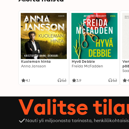
Kuoleman hinta
Hyvä Debbie
Ven
Anna Jansson
Freida McFadden
pää
Saa
4.1
3.9
4
Valitse til
Nauti yli miljoonasta tarinasta, henkilökohtaisis