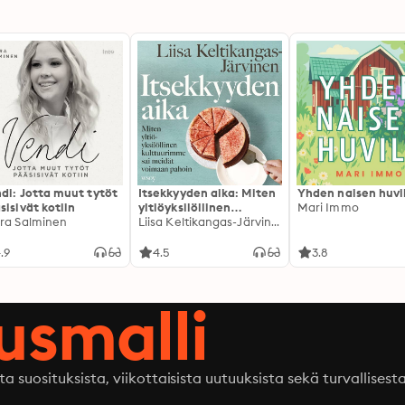
di: Jotta muut tytöt
Itsekkyyden aika: Miten
Yhden naisen huvi
sisivät kotiin
yltiöyksilöllinen
Mari Immo
ra Salminen
kulttuurimme sai
Liisa Keltikangas-Järvinen
meidät voimaan pahoin
.9
4.5
3.8
ausmalli
ta suosituksista, viikottaisista uutuuksista sekä turvallisest