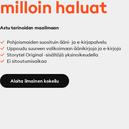
milloin haluat
Astu tarinoiden maailmaan
Pohjoismaiden suosituin ääni- ja e-kirjapalvelu
Uppoudu suureen valikoimaan äänikirjoja ja e-kirjoja
Storytel Original -sisältöjä yksinoikeudella
Ei sitoutumisaikaa
Aloita ilmainen kokeilu