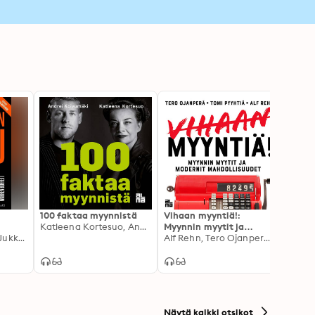
100 faktaa myynnistä
Vihaan myyntiä!:
STOP-
Katleena Kortesuo, Andrei Koivumäki
Myynnin myytit ja
myym
aa
Karo Hämäläinen, Jukka Oksaharju
modernit
Alf Rehn, Tero Ojanperä, Tomi Pyyhtiä
Mika 
mahdollisuudet
Näytä kaikki otsikot