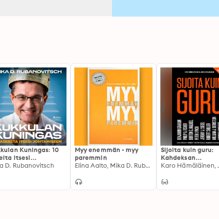
kulan Kuningas: 10
Myy enemmän - myy
Sijoita kuin guru:
elta itsesi
paremmin
Kahdeksan
tamiseen
a D. Rubanovitsch
Elina Aalto, Mika D. Rubanovitsch
menestysstrategi
osakemarkkinoille