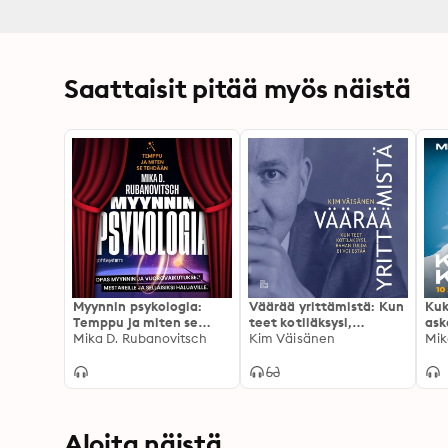
Saattaisit pitää myös näistä
Myynnin psykologia:
Väärää yrittämistä: Kun
Kuk
Temppu ja miten se
teet kotiläksysi,
ask
tehdään
Mika D. Rubanovitsch
rahantuloa ei voi estää
Kim Väisänen
joh
Mik
Aloita näistä