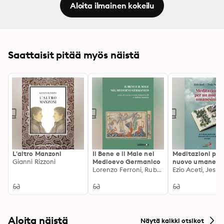
Aloita ilmainen kokeilu
Saattaisit pitää myös näistä
L'altro Manzoni
Il Bene e il Male nel
Meditazioni per
Gianni Rizzoni
Medioevo Germanico
nuovo umanesim
Lorenzo Ferroni, Ruben Gavilli, Giuliano Marmora
parole bibliche 
donne e uomini 
Aloita näistä
Näytä kaikki otsikot