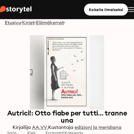
Kokeile ilmaiseksi
Etusivu
Kirjat
Elämäkerrat
Autrici!: Otto fiabe per tutti... tranne
una
Kirjailija
AA.VV.
Kustantaja
edizioni la meridiana
Sarja
Kieli
Formaatti
Kategoria