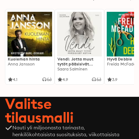
Kuoleman hinta
Vendi: Jotta muut
Hyvä Debbie
Anna Jansson
tytöt pääsisivät
Freida McFadde
kotiin
Saara Salminen
4.1
4.9
3.9
Valitse
tilausmalli
Nauti yli miljoonasta tarinasta,
henkilökohtaisista suosituksista, viikottaisista