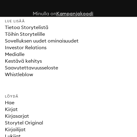
Minulla on
Kampanjakoodi
LUE LISÄÄ
Tietoa Storytelistä
Töihin Storytelille
Sovelluksen uudet ominaisuudet
Investor Relations
Medialle
Kestävä kehitys
Saavutettavuusseloste
Whistleblow
LÖYDÄ
Hae
Kirjat
Kirjasarjat
Storytel Original
Kirjailijat
Lukijat