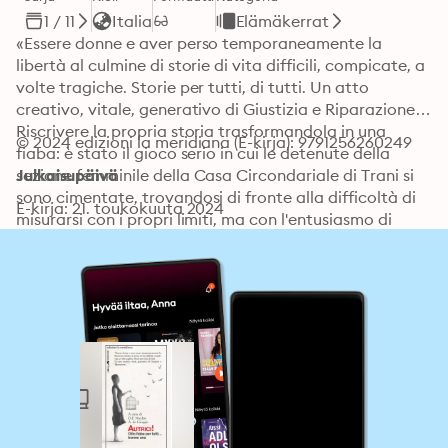
1 / 11
Italia
Elämäkerrat
«Essere donne e aver perso temporaneamente la 
libertà al culmine di storie di vita difficili, compicate, a 
volte tragiche. Storie per tutti, di tutti. Un atto 
creativo, vitale, generativo di Giustizia e Riparazione.»

Riscrivere la propria storia trasformandola in una 
© 2024 edizioni la meridiana (E-kirja): 9791256260249
fiaba: è stato il gioco serio in cui le detenute della 
sezione femminile della Casa Circondariale di Trani si 
Julkaisupäivä
sono cimentate, trovandosi di fronte alla difficoltà di 
E-kirja: 21. toukokuuta 2024
misurarsi con i propri limiti, ma con l'entusiasmo di 
restituire alla società un pezzo di sé.

Questo è stato il progetto "Autrici!", portato nella 
sezione femminile della Casa Circondariale di Trani 
dall'associazione culturale Senza Piume, in 
collaborazione con la cooperativa CRISI e con il 
finanziamento del Garante regionale dei diritti delle 
persone sottoposte a misure restrittive della libertà - 
Puglia. E dal progetto nasce questo libro: otto fiabe 
più un racconto, che possono essere lette e ascoltate, 
attraverso i link alle registrazioni presenti alla fine di 