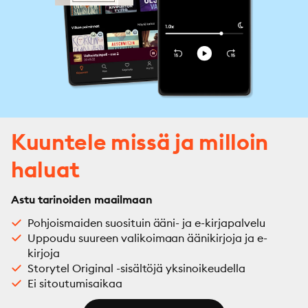
ogni storia, a comporre un testo gratuito che, si spera, 
possa consentire l'incontro tra le sue "autrici" e tanti 
bambini, giovani, adulti, studiosi, docenti e 
professionisti.
Kuuntele missä ja milloin
haluat
Astu tarinoiden maailmaan
Pohjoismaiden suosituin ääni- ja e-kirjapalvelu
Uppoudu suureen valikoimaan äänikirjoja ja e-
kirjoja
Storytel Original -sisältöjä yksinoikeudella
Ei sitoutumisaikaa