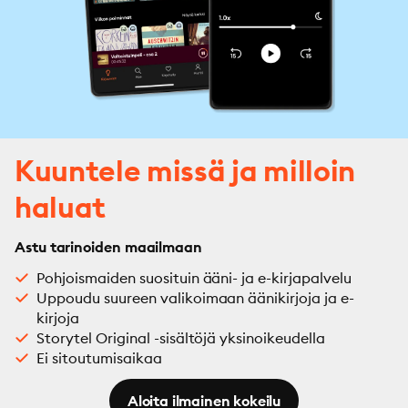
Kuuntele missä ja milloin
haluat
Astu tarinoiden maailmaan
Pohjoismaiden suosituin ääni- ja e-kirjapalvelu
Uppoudu suureen valikoimaan äänikirjoja ja e-
kirjoja
Storytel Original -sisältöjä yksinoikeudella
Ei sitoutumisaikaa
Aloita ilmainen kokeilu