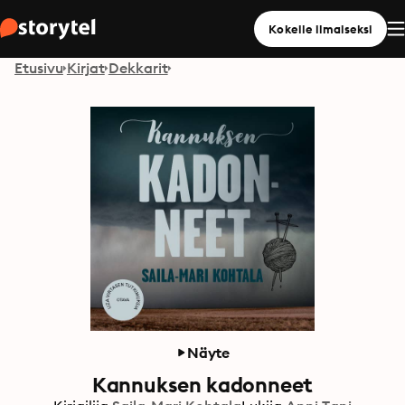
Kokeile ilmaiseksi
Etusivu
Kirjat
Dekkarit
Näyte
Kannuksen kadonneet