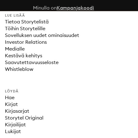
Minulla on
Kampanjakoodi
LUE LISÄÄ
Tietoa Storytelistä
Töihin Storytelille
Sovelluksen uudet ominaisuudet
Investor Relations
Medialle
Kestävä kehitys
Saavutettavuusseloste
Whistleblow
LÖYDÄ
Hae
Kirjat
Kirjasarjat
Storytel Original
Kirjailijat
Lukijat