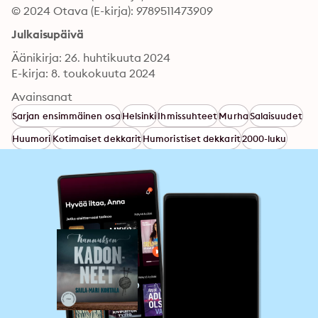
© 2024 Otava (E-kirja): 9789511473909
Julkaisupäivä
Äänikirja: 26. huhtikuuta 2024
E-kirja: 8. toukokuuta 2024
Avainsanat
Sarjan ensimmäinen osa
Helsinki
Ihmissuhteet
Murha
Salaisuudet
Huumori
Kotimaiset dekkarit
Humoristiset dekkarit
2000-luku