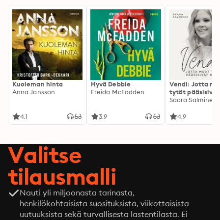
Kuoleman hinta
Hyvä Debbie
Vendi: Jotta mu
Anna Jansson
Freida McFadden
tytöt pääsisivät
kotiin
Saara Salminen
4.1
3.9
4.9
Valitse
tilausmalli
Nauti yli miljoonasta tarinasta,
henkilökohtaisista suosituksista, viikottaisista
uutuuksista sekä turvallisesta lastentilasta. Ei