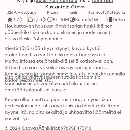
Kirjailija
Saila-Mari Kohtala
Lukija
Anni Tani
Kustantaja
Otava
326 Arviota
Sarja
Pituus
Kieli
Formaatti
Kategoria
3.7
1 / 3
8T 40M
Suomi
Dekkari
Houkuttavan hauskan jännärisarjan keski-ikäinen 
päähenkilö Liza on kompleksinen ja moderni neiti 
etsivä Keski-Pohjanmaalla.
Viestintätöissään kyynistynyt, kovaa kyytiä 
erakoituva Liza viettää aikaansa Tinderissä ja 
Murha.infossa etelähelsinkiläisellä kotisohvallaan. 
Sitten Liza saa työkeikan synnyinpitäjästään 
Kannuksesta ja törmää samalla uutisiin paikkakunnalla 
Liza alkaa yllätyksekseen tutkia katoamisia 
kadonneista miehistä. 
kannuslaisen ex-vankilakundi Nilsin, toisen 
amatöörisalapoliisin, kanssa.
Kepeä alku muuttaa pian suuntaa, ja myös Lizan 
perhesalaisuudet uhkaavat suistaa hänet raiteiltaan. 
Kyyneliltä, nololta seksiltä ja uhkaavilta käänteiltä ei 
voi välttyä.
© 2024 Otava (Äänikirja): 9789511473916