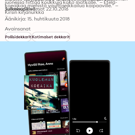
juonessa riittää koukkuja koko matkalle.” – Etelä-
koeaikaa miehistä vauhtiseikkailua kaipaaville." – 
Suomen Sanomat 22.10.2016
Julkaisupäivä
Kirsin kirjanurkka
Äänikirja: 15. huhtikuuta 2018
Avainsanat
Poliisidekkarit
Kotimaiset dekkarit