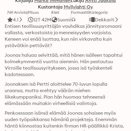
Kirjailija
Marko Immonen
Lukija
Antti Jaakola
Kustantaja
Myllylahti Oy
769 Arviota
Pituus
Kieli
Formaatti
Kategoria
4.1
12T 42M
Suomi
Dekkarit
Entisen teollisuusyrittäjän vauhdikas jännitysromaani 
vallasta, verkostoista ja menneisyyden varjoista. 
Keneen voi enää luottaa, kun niin virkavalta kuin 
ystävätkin pettävät?
Joonas haluaa selvittää, mitä hänen isälleen tapahtui 
kolmekymmentä vuotta aiemmin. Hän pestautuu 
Virroille teollisuusyritykseen, jossa isä työskenteli 
kadotessaan.
Joonaksen isä Pertti aloittelee 70-luvun lopulla 
uraansa, mutta erehtyy väärän miehen 
liikekumppaniksi. Pian hän huomaa tehneensä 
elämässään muitakin virheellisiä valintoja.
Penkoessaan isänsä elämää Joonas sohaisee myös 
uuden työpaikkansa hämäriä projekteja. Enemmän 
häntä kiinnostaa kuitenkin firman HR-päällikkö Krista, 