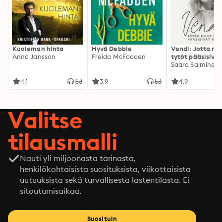
Kuoleman hinta
Hyvä Debbie
Vendi: Jotta mu
Anna Jansson
Freida McFadden
tytöt pääsisivät
kotiin
Saara Salminen
4.1
3.9
4.9
Valitse
tilausmalli
Nauti yli miljoonasta tarinasta,
henkilökohtaisista suosituksista, viikottaisista
uutuuksista sekä turvallisesta lastentilasta. Ei
sitoutumisaikaa.
Suosituin