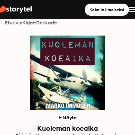
Kokeile ilmaiseksi
Etusivu
Kirjat
Dekkarit
Näyte
Kuoleman koeaika