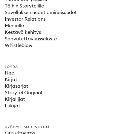
Töihin Storytelille
Sovelluksen uudet ominaisuudet
Investor Relations
Medialle
Kestävä kehitys
Saavutettavuusseloste
Whistleblow
LÖYDÄ
Hae
Kirjat
Kirjasarjat
Storytel Original
Kirjailijat
Lukijat
HYÖDYLLISIÄ LINKKEJÄ
Ota yhteyttä