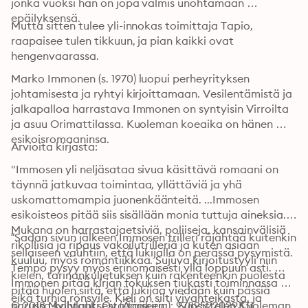
jonka vuoksi hän on jopa valmis unohtamaan 
epäilyksensä.
Mutta sitten tulee yli-innokas toimittaja Tapio, 
raapaisee tulen tikkuun, ja pian kaikki ovat 
hengenvaarassa.
Marko Immonen (s. 1970) luopui perheyrityksen 
johtamisesta ja ryhtyi kirjoittamaan. Vesilentämistä ja 
jalkapalloa harrastava Immonen on syntyisin Virroilta 
ja asuu Orimattilassa. Kuoleman koeaika on hänen 
esikoisromaaninsa.
Arvioita kirjasta:
"Immosen yli neljäsataa sivua käsittävä romaani on 
täynnä jatkuvaa toimintaa, yllättäviä ja yhä 
uskomattomampia juonenkäänteitä. ...Immosen 
esikoisteos pitää siis sisällään monia tuttuja aineksia. 
Mukana on harrastajaetsiviä, poliiseja, kansainvälisiä 
“Sadan sivun jälkeen Immosen trilleri räjähtää kuitenkin 
rikollisia ja ripaus vakoilutrilleriä ja kuten asiaan 
sellaiseen vauhtiin, että lukijalla on perässä pysymistä. 
kuuluu, myös romantiikkaa. Sujuva kirjoitustyyli niin 
Tempo pysyy myös erinomaisesti yllä loppuun asti. … 
kielen, tarinankuljetuksen kuin rakenteenkin puolesta 
Immonen pitää kirjan fokuksen tiukasti toiminnassa 
pitää huolen siitä, että lukijaa viedään kuin pässiä 
eikä turhia rönsyile. Kieli on silti vivahteikasta, ja 
narussa kohtauksesta toiseen. ...Suosittelen Kuoleman 
© 2018 Myllylahti Oy (Äänikirja): 9789522029331