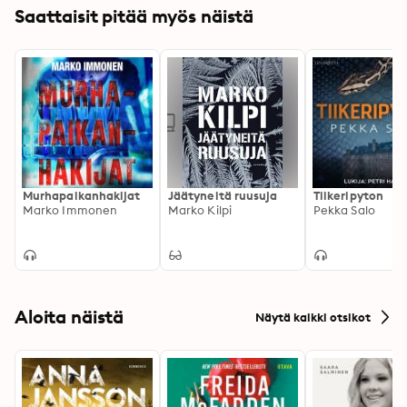
Saattaisit pitää myös näistä
Murhapaikanhakijat
Jäätyneitä ruusuja
Tiikeripyton
Marko Immonen
Marko Kilpi
Pekka Salo
Aloita näistä
Näytä kaikki otsikot