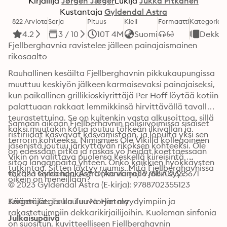
Kirjailija
Jørgen Jæger
Lukija
Jukka Pitkänen
Kustantaja
Gyldendal Astra
822 Arviota
Sarja
Pituus
Kieli
Formaatti
Kategoria
4.2
3 / 10
10T 4M
Suomi
Dekkar
Fjellberghavnia ravistelee jälleen painajaismainen 
rikosaalto 
Rauhallinen kesäilta Fjellberghavnin pikkukaupungissa 
muuttuu keskiyön jälkeen karmaisevaksi painajaiseksi, 
kun paikallinen grillikioskiyrittäjä Per Hoff löytää kotiin 
palattuaan rakkaat lemmikkinsä hirvittävällä tavalla 
teurastettuina. Se on kuitenkin vasta alkusoittoa, sillä 
Samaan aikaan Fjellberhavnin polisiivoimissa sisäiset 
kaksi muutakin kotia joutuu törkeän ilkivallan ja 
ristiriidat kasvavat kasvamistaan, ja lopulta yksi sen 
terrorin kohteeksi. Nimismies Ole Vikillä kollegoineen 
jäsenistä joutuu järkyttävän rikoksen kohteeksi. Ole 
on edessään pitkä ja raskas yö heidät koettaessaan 
Vikin on valittava puolensa keskellä kiireisintä 
sitoa langanpäitä yhteen. Onko kaikkien hyökkäysten 
tutkintaa. Sitten löytyy ruumis. Mitä Fjellberghavnissa 
takana sama henkilö? Onko vainolle jokin syy?
© 2023 Gyldendal Astra (Äänikirja): 9788702333671
oikein on meneillään?

© 2023 Gyldendal Astra (E-kirja): 9788702355123
Jørgen Jæger kuuluu Norjan myydyimpiin ja 
Kääntäjät: Tuula Tuuva-Hietala
rakastetuimpiin dekkarikirjailijoihin. Kuoleman sinfonia 
Julkaisupäivä
on suositun, kuvitteelliseen Fjellberghavnin 