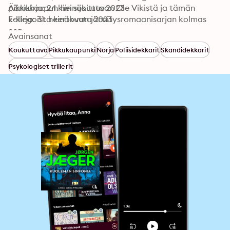
pikkukaupunkiin sijoittuvan Ole Vikistä ja tämän 
Äänikirja: 24. heinäkuuta 2023
kollegoista kertovan jännitysromaanisarjan kolmas 
E-kirja: 31. heinäkuuta 2023
osa.
Avainsanat
Koukuttava
Pikkukaupunki
Norja
Poliisidekkarit
Skandidekkarit
Psykologiset trillerit