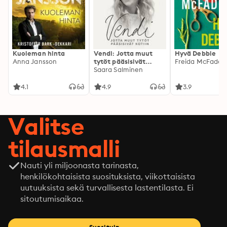
Kuoleman hinta
Vendi: Jotta muut
Hyvä Debbie
Anna Jansson
tytöt pääsisivät
Freida McFadde
kotiin
Saara Salminen
4.1
4.9
3.9
Valitse
tilausmalli
Nauti yli miljoonasta tarinasta,
henkilökohtaisista suosituksista, viikottaisista
uutuuksista sekä turvallisesta lastentilasta. Ei
sitoutumisaikaa.