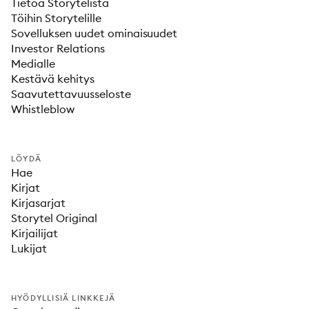
Tietoa Storytelistä
Töihin Storytelille
Sovelluksen uudet ominaisuudet
Investor Relations
Medialle
Kestävä kehitys
Saavutettavuusseloste
Whistleblow
LÖYDÄ
Hae
Kirjat
Kirjasarjat
Storytel Original
Kirjailijat
Lukijat
HYÖDYLLISIÄ LINKKEJÄ