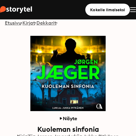
Kokeile ilmaiseksi
Etusivu
Kirjat
Dekkarit
Näyte
Kuoleman sinfonia