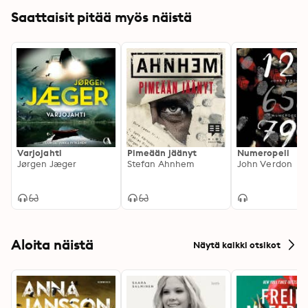
Saattaisit pitää myös näistä
Varjojahti
Pimeään jäänyt
Numeropeli
Jørgen Jæger
Stefan Ahnhem
John Verdon
Aloita näistä
Näytä kaikki otsikot