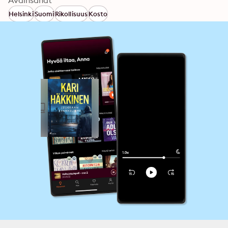
Avainsanat
Helsinki
Suomi
Rikollisuus
Kosto