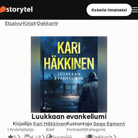
Kokeile ilmaiseksi
Etusivu
Kirjat
Dekkarit
Luukkaan evankeliumi
Kirjailija
Kari Häkkinen
Kustantaja
Saga Egmont
1 Arviota
Sarja
Kieli
Formaatti
Kategoria
5
4 / 9
Suomi
Dekkarit