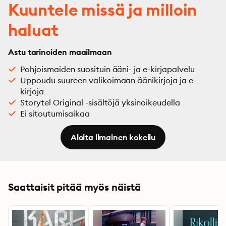
Kuuntele missä ja milloin
haluat
Astu tarinoiden maailmaan
Pohjoismaiden suosituin ääni- ja e-kirjapalvelu
Uppoudu suureen valikoimaan äänikirjoja ja e-
kirjoja
Storytel Original -sisältöjä yksinoikeudella
Ei sitoutumisaikaa
Aloita ilmainen kokeilu
Saattaisit pitää myös näistä