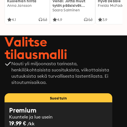
Kuoleman hinta
Vendi: Jotta muut
Hyvä Debbie
Anna Jansson
tytöt pääsisivät
Freida McFadde
kotiin
Saara Salminen
4.1
4.9
3.9
Valitse
tilausmalli
Nauti yli miljoonasta tarinasta,
henkilökohtaisista suosituksista, viikottaisista
uutuuksista sekä turvallisesta lastentilasta. Ei
sitoutumisaikaa.
Suosituin
Premium
Kuuntele ja lue usein
19.99 €
/kk