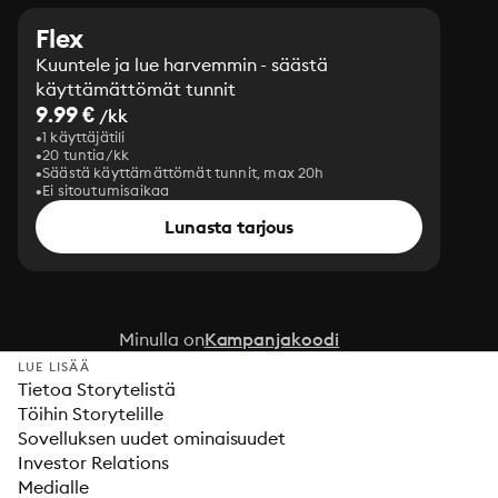
Flex
Kuuntele ja lue harvemmin - säästä
käyttämättömät tunnit
9.99 €
/kk
1 käyttäjätili
20 tuntia/kk
Säästä käyttämättömät tunnit, max 20h
Ei sitoutumisaikaa
Lunasta tarjous
Minulla on
Kampanjakoodi
LUE LISÄÄ
Tietoa Storytelistä
Töihin Storytelille
Sovelluksen uudet ominaisuudet
Investor Relations
Medialle