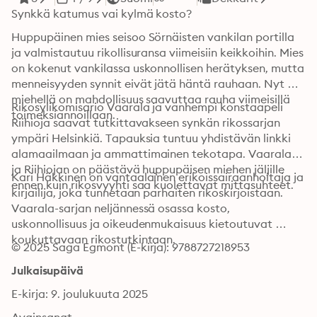
Synkkä katumus vai kylmä kosto?
Huppupäinen mies seisoo Sörnäisten vankilan portilla 
ja valmistautuu rikollisuransa viimeisiin keikkoihin. Mies 
on kokenut vankilassa uskonnollisen herätyksen, mutta 
menneisyyden synnit eivät jätä häntä rauhaan. Nyt 
miehellä on mahdollisuus saavuttaa rauha viimeisillä 
Rikosylikomisario Vaarala ja vanhempi konstaapeli 
toimeksiannoillaan. 
Riihioja saavat tutkittavakseen synkän rikossarjan 
ympäri Helsinkiä. Tapauksia tuntuu yhdistävän linkki 
alamaailmaan ja ammattimainen tekotapa. Vaaralan 
ja Riihiojan on päästävä huppupäisen miehen jäljille 
Kari Häkkinen on vantaalainen erikoissairaanhoitaja ja 
ennen kuin rikosvyyhti saa kuolettavat mittasuhteet. 
kirjailija, joka tunnetaan parhaiten rikoskirjoistaan. 
Vaarala-sarjan neljännessä osassa kosto, 
uskonnollisuus ja oikeudenmukaisuus kietoutuvat 
koukuttavaan rikostutkintaan.
© 2025 Saga Egmont (E-kirja): 9788727218953
Julkaisupäivä
E-kirja: 9. joulukuuta 2025