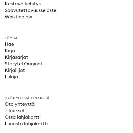
Kestävä kehitys
Saavutettavuusseloste
Whistleblow
LÖYDÄ
Hae
Kirjat
Kirjasarjat
Storytel Original
Kirjailijat
Lukijat
HYÖDYLLISIÄ LINKKEJÄ
Ota yhteyttä
Tilaukset
Osta lahjakortti
Lunasta lahjakortti