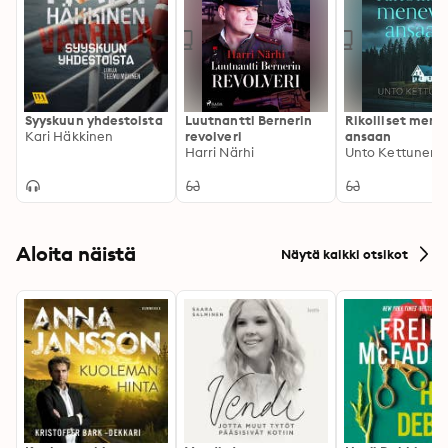
Syyskuun yhdestoista
Luutnantti Bernerin
Rikolliset mene
Kari Häkkinen
revolveri
ansaan
Harri Närhi
Unto Kettunen
Aloita näistä
Näytä kaikki otsikot