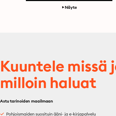
Näyte
Kuuntele missä 
milloin haluat
Astu tarinoiden maailmaan
Pohjoismaiden suosituin ääni- ja e-kirjapalvelu