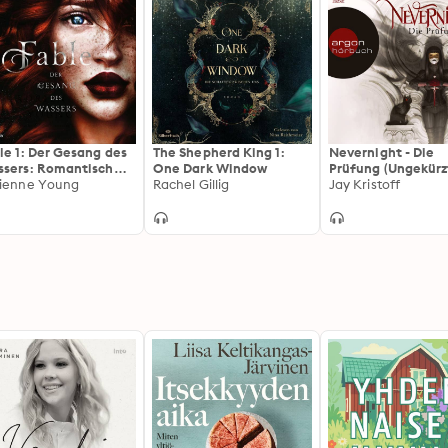
le 1: Der Gesang des
The Shepherd King 1:
Nevernight - Die
sers: Romantisch
One Dark Window
Prüfung (Ungekürz
 aufregend: Die
ienne Young
Rachel Gillig
Lesung)
Jay Kristoff
Tok-Sensation auf
tsch!