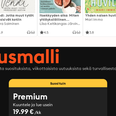
di: Jotta muut tytöt
Itsekkyyden aika: Miten
Yhden naisen huvi
sisivät kotiin
yltiöyksilöllinen
Mari Immo
ra Salminen
kulttuurimme sai
Liisa Keltikangas-Järvinen
meidät voimaan pahoin
.9
4.5
3.8
ausmalli
ta suosituksista, viikottaisista uutuuksista sekä turvallisest
Suosituin
Premium
Kuuntele ja lue usein
19.99 €
/kk