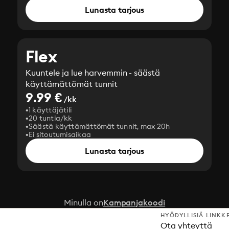
Lunasta tarjous
Flex
Kuuntele ja lue harvemmin - säästä
käyttämättömät tunnit
9.99 €
/kk
1 käyttäjätili
20 tuntia/kk
Säästä käyttämättömät tunnit, max 20h
Ei sitoutumisaikaa
Lunasta tarjous
Minulla on
Kampanjakoodi
HYÖDYLLISIÄ LINKK
Ota yhteyttä