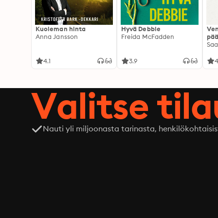
Kuoleman hinta
Hyvä Debbie
Ven
Anna Jansson
Freida McFadden
pää
Saa
4.1
3.9
4
Valitse til
Nauti yli miljoonasta tarinasta, henkilökohtaisis