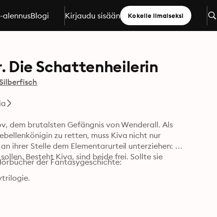
a-alennus
Blogi
Kirjaudu sisään
Kokeile ilmaiseksi
r. Die Schattenheilerin
Silberfisch
ia
dov, dem brutalsten Gefängnis von Wenderall. Als 
ebellenkönigin zu retten, muss Kiva nicht nur 
an ihrer Stelle dem Elementarurteil unterziehen: 
llen. Besteht Kiva, sind beide frei. Sollte sie 
 Hörbücher der Fantasygeschichte:

rilogie.