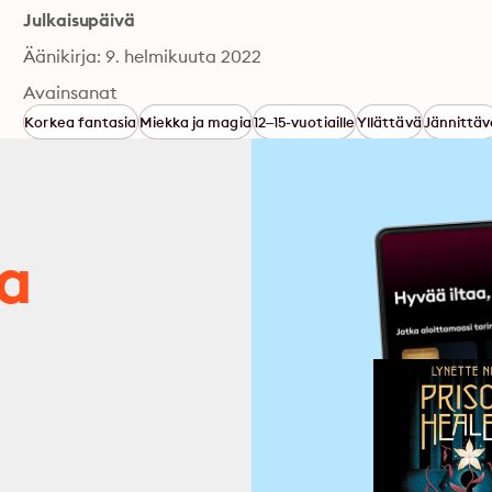
Julkaisupäivä
Äänikirja: 9. helmikuuta 2022
Avainsanat
Korkea fantasia
Miekka ja magia
12–15-vuotiaille
Yllättävä
Jännittäv
ja