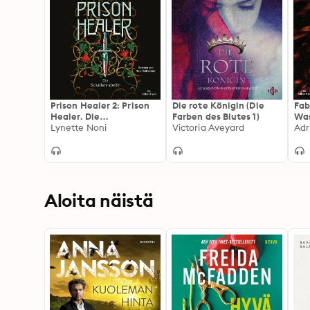
Prison Healer 2: Prison
Die rote Königin (Die
Fab
Healer. Die
Farben des Blutes 1)
Was
Schattenrebellin
Lynette Noni
Victoria Aveyard
und
Adr
Tik
Deu
Aloita näistä