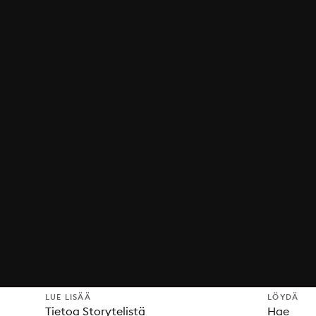
LUE LISÄÄ
LÖYDÄ
Tietoa Storytelistä
Hae