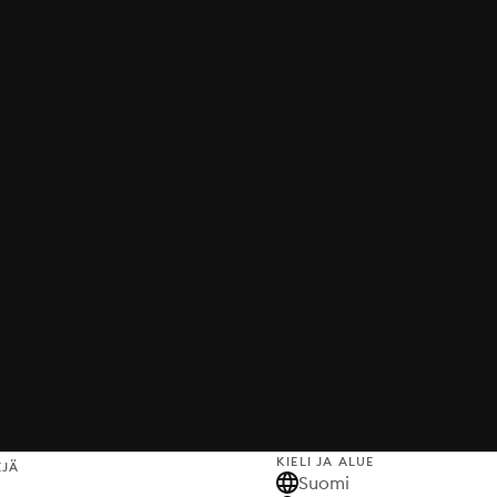
KIELI JA ALUE
EJÄ
Suomi