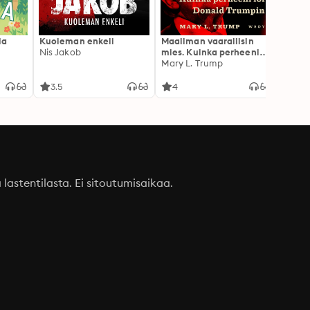
la
Kuoleman enkeli
Maailman vaarallisin
Canno
Nis Jakob
mies. Kuinka perheeni
Rokkia
loi Donald Trumpin
Mary L. Trump
3.5
4
3.1
a lastentilasta. Ei sitoutumisaikaa.