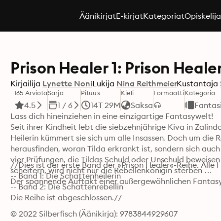
Äänikirjat
E-kirjat
Kategoriat
Opiskelij
Prison Healer 1: Prison Heale
Kirjailija
Lynette Noni
Lukija
Nina Reithmeier
Kustantaja
165 Arviota
Sarja
Pituus
Kieli
Formaatti
Kategoria
4.5
1 / 6
14T 29M
Saksa
Fantas
Lass dich hineinziehen in eine einzigartige Fantasywelt!

Seit ihrer Kindheit lebt die siebzehnjährige Kiva in Zalin
Heilerin kümmert sie sich um alle Insassen. Doch um die R
herausfinden, woran Tilda erkrankt ist, sondern sich auch 
vier Prüfungen, die Tildas Schuld oder Unschuld beweisen so
//Dies ist der erste Band der »Prison Healer«-Reihe. Alle
scheitern, wird nicht nur die Rebellenkönigin sterben …

-- Band 1: Die Schattenheilerin

Der spannende Auftakt einer außergewöhnlichen Fantasyt
-- Band 2: Die Schattenrebellin

Die Reihe ist abgeschlossen.//
© 2022 Silberfisch (Äänikirja): 9783844929607