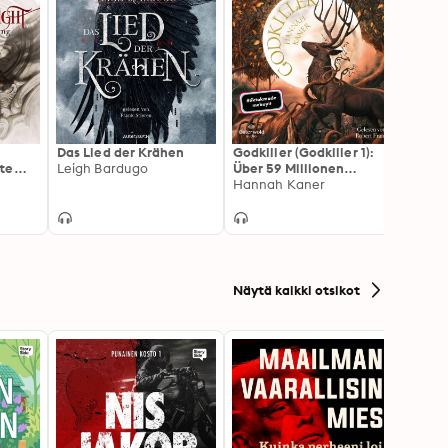
Das Lied der Krähen
Godkiller (Godkiller 1):
Die S
te
Leigh Bardugo
Über 59 Millionen
Ballad
Aufrufe bei TikTok!
Hannah Kaner
raise
Julia 
Endlich auf Deutsch!
Näytä kaikki otsikot