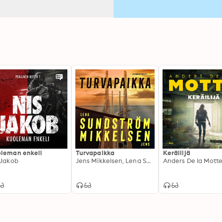
leman enkeli
Turvapaikka
Keräilijä
 Jakob
Jens Mikkelsen, Lena Sundström
Anders De la Mott