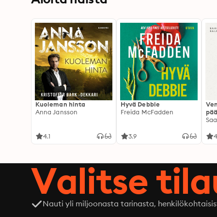
Kuoleman hinta
Hyvä Debbie
Ven
Anna Jansson
Freida McFadden
pää
Saa
4.1
3.9
4
Valitse til
Nauti yli miljoonasta tarinasta, henkilökohtaisis