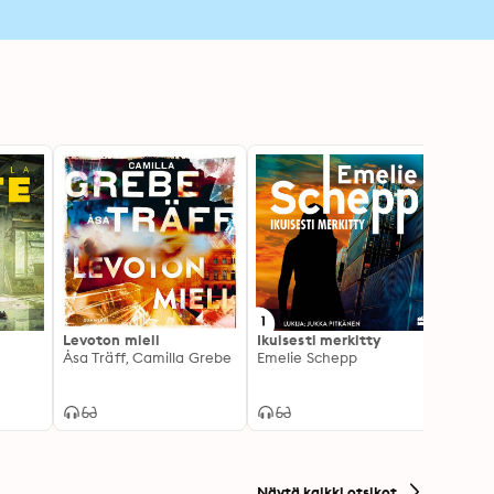
Levoton mieli
Ikuisesti merkitty
Huut
e
Åsa Träff, Camilla Grebe
Emelie Schepp
Näytä kaikki otsikot