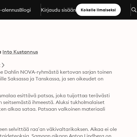
a-alennus
Blogi
Kirjaudu sisään
Kokeile ilmaiseksi
a
Into Kustannus
t
rne Dahlin NOVA-ryhmästä kertovan sarjan toinen 
lle Saksassa ja Tanskassa, ja sen oikeudet on 
malaa esittävä patsas, joka tuijottaa terävästi 
 seitsemästä ihmeestä. Aluksi tukholmalaiset 
ten alkaa sataa. Patsaan valkoinen materiaali 
selvittää raa’an väkivaltarikoksen. Aikaa ei ole 
ä taideteoksia. Samaan aikaan Anton Lindberg on 