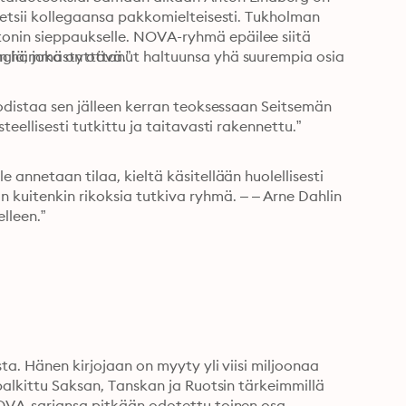
t etsii kollegaansa pakkomielteisesti. Tukholman 
onin sieppaukselle. NOVA-ryhmä epäilee siitä 
giä, joka on ottanut haltuunsa yhä suurempia osia 
an hämmästyttävä.”

todistaa sen jälleen kerran teoksessaan Seitsemän 
eellisesti tutkittu ja taitavasti rakennettu.”

 annetaan tilaa, kieltä käsitellään huolellisesti 
kuitenkin rikoksia tutkiva ryhmä. – – Arne Dahlin 
leen.”

ta. Hänen kirjojaan on myyty yli viisi miljoonaa 
 palkittu Saksan, Tanskan ja Ruotsin tärkeimmillä 
 NOVA-sarjansa pitkään odotettu toinen osa.