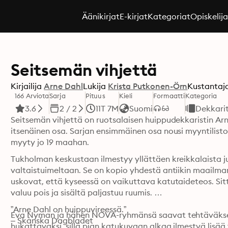
Äänikirjat
E-kirjat
Kategoriat
Opiskelij
Seitsemän vihjettä
Kirjailija
Arne Dahl
Lukija
Krista Putkonen-Örn
Kustantaj
166 Arviota
Sarja
Pituus
Kieli
Formaatti
Kategoria
3.6
2 / 2
11T 7M
Suomi
Dekkari
Seitsemän vihjettä on ruotsalaisen huippudekkaristin A
itsenäinen osa. Sarjan ensimmäinen osa nousi myyntilistoi
myyty jo 19 maahan. 
Tukholman keskustaan ilmestyy yllättäen kreikkalaista ju
valtaistuimeltaan. Se on kopio yhdestä antiikin maailman
uskovat, että kyseessä on vaikuttava katutaideteos. Sit
valuu pois ja sisältä paljastuu ruumis. 

”Arne Dahl on huippuvireessä.”

Eva Nyman ja hänen NOVA-ryhmänsä saavat tehtäväkseen 
– Skånska Dagbladet

hukattavaksi, sillä pian katukuvaan alkaa ilmestyä lisä