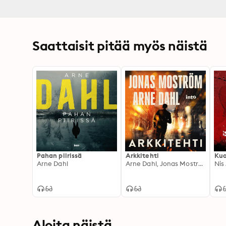
Saattaisit pitää myös näistä
Pahan piirissä
Arkkitehti
Kuo
Arne Dahl
Arne Dahl, Jonas Moström
Nis
Aloita näistä