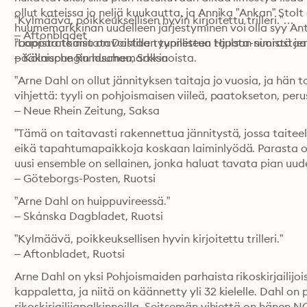
ollut kateissa jo neljä kuukautta, ja Annika ”Ankan” Stol
”Kylmäävä, poikkeuksellisen hyvin kirjoitettu trilleri.”

huumemarkkinan uudelleen järjestyminen voi olla syy Ant
– Aftonbladet 
raaoista toimitatavoistaan tunnettua Hjulsta-nimistä jen
”Loppuratkaisu on Dahlille tyypilliseen tapaan suorasta
pääkaupungin huumemarkkinoista.
– Kölnische Rundschau, Saksa
”Arne Dahl on ollut jännityksen taitaja jo vuosia, ja hän 
vihjettä: tyyli on pohjoismaisen viileä, paatokseton, perust
– Neue Rhein Zeitung, Saksa
”Tämä on taitavasti rakennettua jännitystä, jossa taiteelle
eikä tapahtumapaikkoja koskaan laiminlyödä. Parasta on 
uusi ensemble on sellainen, jonka haluat tavata pian uudel
– Göteborgs-Posten, Ruotsi
”Arne Dahl on huippuvireessä.”

– Skånska Dagbladet, Ruotsi
”Kylmäävä, poikkeuksellisen hyvin kirjoitettu trilleri.”

– Aftonbladet, Ruotsi
Arne Dahl on yksi Pohjoismaiden parhaista rikoskirjailijois
kappaletta, ja niitä on käännetty yli 32 kielelle. Dahl on
rikoskirjailijapalkinnoilla. Seitsemän vihjettä on hänen