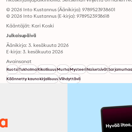
© 2026 Into Kustannus (Äänikirja): 9789523938601
© 2026 Into Kustannus (E-kirja): 9789523938618
Kääntäjät: Kari Koski
Julkaisupäivä
Äänikirja: 3. kesäkuuta 2026
E-kirja: 3. kesäkuuta 2026
Avainsanat
Ruotsi
Tukholma
Rikollisuus
Murha
Mysteeri
Naisetsivät
Sarjamurhaa
Käännetty kaunokirjallisuus
Viihdyttävä
ja