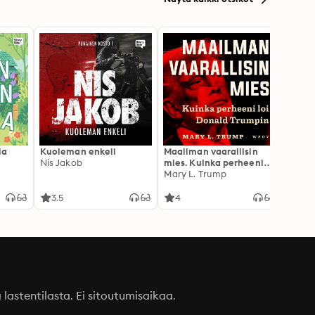
la
Kuoleman enkeli
Maailman vaarallisin
Canno
Nis Jakob
mies. Kuinka perheeni
Rokkia
loi Donald Trumpin
Mary L. Trump
3.5
4
3.1
a lastentilasta. Ei sitoutumisaikaa.