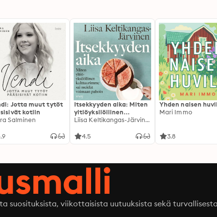
di: Jotta muut tytöt
Itsekkyyden aika: Miten
Yhden naisen huvi
sisivät kotiin
yltiöyksilöllinen
Mari Immo
ra Salminen
kulttuurimme sai
Liisa Keltikangas-Järvinen
meidät voimaan pahoin
.9
4.5
3.8
ausmalli
ta suosituksista, viikottaisista uutuuksista sekä turvallisest