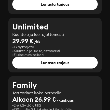
Lunasta tarjous
Unlimited
Kuuntele ja lue rajattomasti
29.99 €
/kk
1 käyttäjätili
Kuuntele ja lue rajattomasti
Ei sitoutumisaikaa
Lunasta tarjous
Family
Jaa tarinat koko perheelle
Alkaen 26.99 €
/kuukausi
2-6 käyttäjätiliä
100 tuntia/kk jokaiselle käyttäjälle