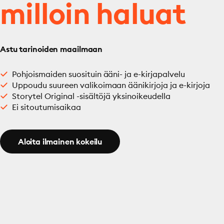
milloin haluat
Astu tarinoiden maailmaan
Pohjoismaiden suosituin ääni- ja e-kirjapalvelu
Uppoudu suureen valikoimaan äänikirjoja ja e-kirjoja
Storytel Original -sisältöjä yksinoikeudella
Ei sitoutumisaikaa
Aloita ilmainen kokeilu