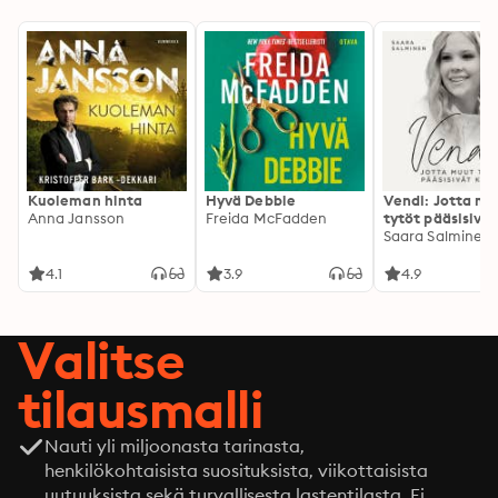
Kuoleman hinta
Hyvä Debbie
Vendi: Jotta mu
Anna Jansson
Freida McFadden
tytöt pääsisivät
kotiin
Saara Salminen
4.1
3.9
4.9
Valitse
tilausmalli
Nauti yli miljoonasta tarinasta,
henkilökohtaisista suosituksista, viikottaisista
uutuuksista sekä turvallisesta lastentilasta. Ei