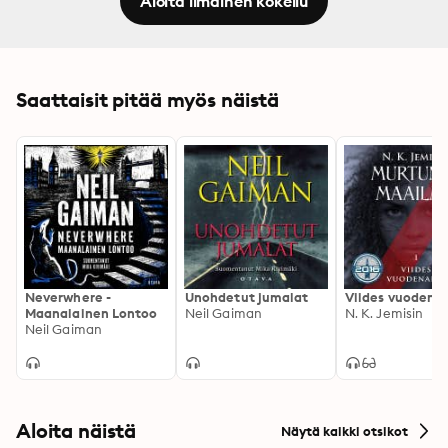
Aloita ilmainen kokeilu
Saattaisit pitää myös näistä
Neverwhere -
Unohdetut jumalat
Viides vuodena
Maanalainen Lontoo
Neil Gaiman
N. K. Jemisin
Neil Gaiman
Aloita näistä
Näytä kaikki otsikot