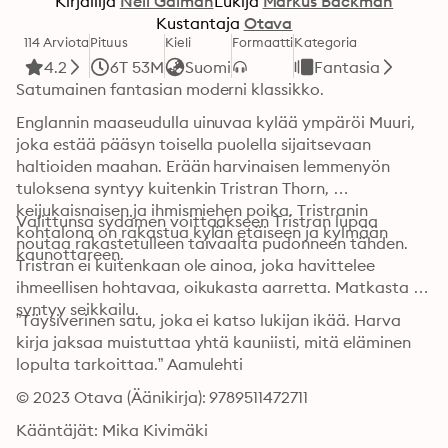
Kirjailija
Neil Gaiman
Lukija
Markus Bäckman
Kustantaja
Otava
114 Arviota
Pituus
Kieli
Formaatti
Kategoria
4.2
6T 53M
Suomi
Fantasia
Satumainen fantasian moderni klassikko.
Englannin maaseudulla uinuvaa kylää ympäröi Muuri, 
joka estää pääsyn toisella puolella sijaitsevaan 
haltioiden maahan. Erään harvinaisen lemmenyön 
tuloksena syntyy kuitenkin Tristran Thorn, 
keijukaisnaisen ja ihmismiehen poika. Tristranin 
Valittunsa sydämen voittaakseen Tristran lupaa 
kohtalona on rakastua kylän etäiseen ja kylmään 
noutaa rakastetulleen taivaalta pudonneen tähden. 
kaunottareen.
Tristran ei kuitenkaan ole ainoa, joka havittelee 
ihmeellisen hohtavaa, oikukasta aarretta. Matkasta 
syntyy seikkailu.
”Täysiverinen satu, joka ei katso lukijan ikää. Harva 
kirja jaksaa muistuttaa yhtä kauniisti, mitä eläminen 
lopulta tarkoittaa.” Aamulehti
© 2023 Otava (Äänikirja): 9789511472711
Kääntäjät: Mika Kivimäki