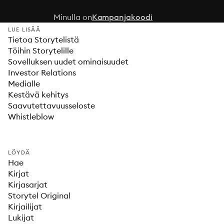
Minulla on
Kampanjakoodi
LUE LISÄÄ
Tietoa Storytelistä
Töihin Storytelille
Sovelluksen uudet ominaisuudet
Investor Relations
Medialle
Kestävä kehitys
Saavutettavuusseloste
Whistleblow
LÖYDÄ
Hae
Kirjat
Kirjasarjat
Storytel Original
Kirjailijat
Lukijat