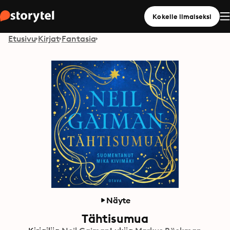
Kokeile ilmaiseksi
Etusivu
Kirjat
Fantasia
Näyte
Tähtisumua