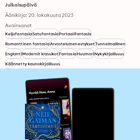
Julkaisupäivä
Äänikirja: 20. lokakuuta 2023
Avainsanat
Keijufantasia
Satufantasia
Portaalifantasia
Romanttinen fantasia
Arvostelumenestykset
Tunnelmallinen
Englanti
Modernit klassikot
Fantasia
Huumori
Nykykirjallisuus
Käännetty kaunokirjallisuus