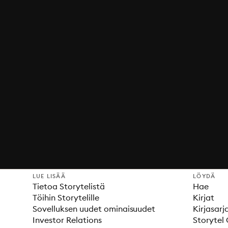
LUE LISÄÄ
LÖYDÄ
Tietoa Storytelistä
Hae
Töihin Storytelille
Kirjat
Sovelluksen uudet ominaisuudet
Kirjasarj
Investor Relations
Storytel 