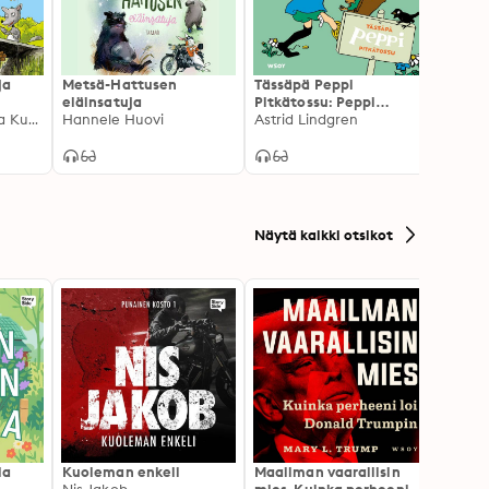
ja
Metsä-Hattusen
Tässäpä Peppi
Muris
eläinsatuja
Pitkätossu: Peppi
Hannu
Mauri Kunnas, Tarja Kunnas
Hannele Huovi
valloittaa kaupungin
Astrid Lindgren
Näytä kaikki otsikot
la
Kuoleman enkeli
Maailman vaarallisin
Canno