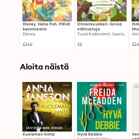
Disney. Nalle Puh. Päivä
Onnenkuukkeli: Iloisia
Ihm
kasvimaalla
eläinsatuja
Mu
Disney
Tuula Kallioniemi, Saara Söderlund
Ama
Aloita näistä
Kuoleman hinta
Hyvä Debbie
Ven