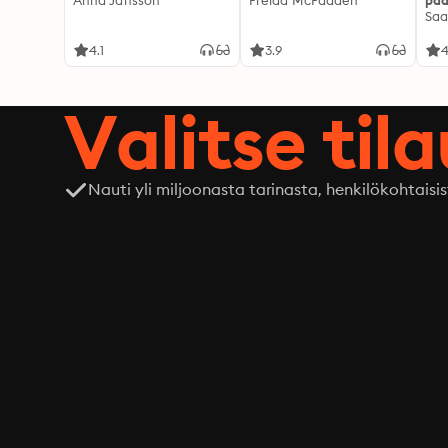
Anna Jansson
Freida McFadden
pää
Saa
4.1
3.9
4
Valitse til
Nauti yli miljoonasta tarinasta, henkilökohtaisis