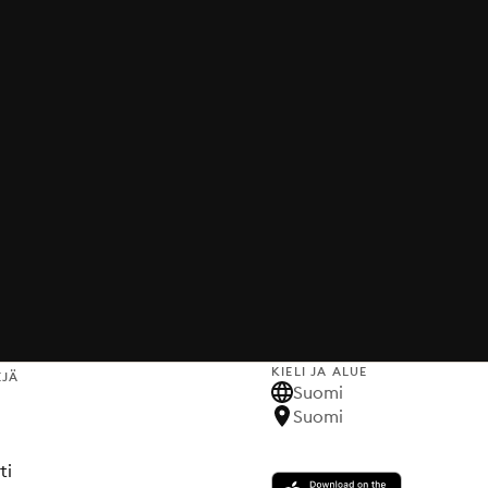
KIELI JA ALUE
EJÄ
Suomi
Suomi
ti