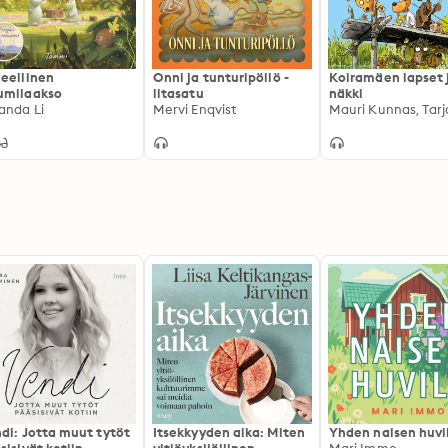
eellinen
Onni ja tunturipöllö -
Koiramäen lapset 
umilaakso
iltasatu
näkki
nda Li
Mervi Enqvist
di: Jotta muut tytöt
Itsekkyyden aika: Miten
Yhden naisen huvi