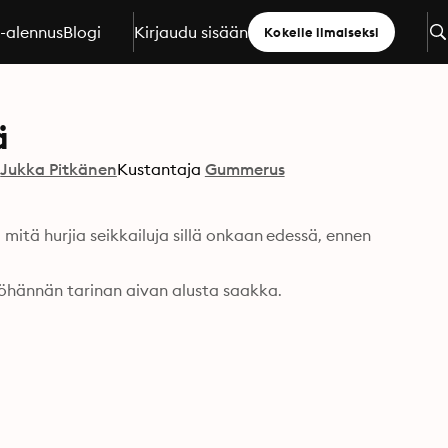
a-alennus
Blogi
Kirjaudu sisään
Kokeile ilmaiseksi
ä
Jukka Pitkänen
Kustantaja
Gummerus
itä hurjia seikkailuja sillä onkaan edessä, ennen 
öhännän tarinan aivan alusta saakka.