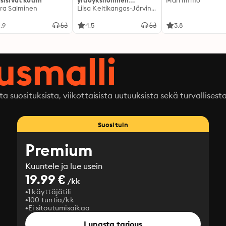
sisivät kotiin
yltiöyksilöllinen
Mari Immo
ra Salminen
kulttuurimme sai
Liisa Keltikangas-Järvinen
meidät voimaan pahoin
.9
4.5
3.8
ausmalli
ta suosituksista, viikottaisista uutuuksista sekä turvallisest
Suosituin
Premium
Kuuntele ja lue usein
19.99 €
/kk
1 käyttäjätili
100 tuntia/kk
Ei sitoutumisaikaa
Lunasta tarjous