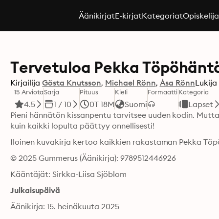
Äänikirjat
E-kirjat
Kategoriat
Opiskelij
Tervetuloa Pekka Töpöhänt
Kirjailija
Gösta Knutsson
Michael Rönn
Åsa Rönn
Lukija
15 Arviota
Sarja
Pituus
Kieli
Formaatti
Kategoria
4.5
1 / 10
0T 18M
Suomi
Lapset
Pieni hännätön kissanpentu tarvitsee uuden kodin. Mutta m
kuin kaikki lopulta päättyy onnellisesti! 
Iloinen kuvakirja kertoo kaikkien rakastaman Pekka Töp
© 2025 Gummerus (Äänikirja): 9789512446926
Kääntäjät: Sirkka-Liisa Sjöblom
Julkaisupäivä
Äänikirja: 15. heinäkuuta 2025