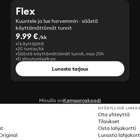
Flex
Kuuntele ja lue harvemmin - säästä
käyttämättömät tunnit
9.99 €
/kk
1 käyttäjätili
20 tuntia/kk
Säästä käyttämättömät tunnit, max 20h
Ei sitoutumisaikaa
Lunasta tarjous
Minulla on
Kampanjakoodi
HYÖDYLLISIÄ LINKK
Ota yhteyttä
Tilaukset
at
Osta lahjakortti
Original
Lunasta lahjakort