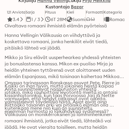
Kirjailija
Hanna Velling
Lukija
Pirjo Heikkilä
Kustantaja
Bazar
121 Arviota
Sarja
Pituus
Kieli
Formaatti
Kategoria
3.4
1 / 3
6T 28M
Suomi
Romaani
Oivaltava romaani ihmisistä elämän pyörteissä
Hanna Vellingin Välikausia on viihdyttävä ja 
koskettava romaani, jonka henkilöt eivät tiedä, 
pitäisikö lähteä vai jäädä.
Mikko ja Siru elävät uusperhearkea yhdessä yhteisten 
ja bonuslastensa kanssa. Mikon ex-puoliso Mirja ja 
heidän yhteinen tyttärensä ovat aloittaneet uuden 
elämän Espanjassa, mikä toisinaan kaihertaa Mikkoa. 
Omassa tarinassaan Ranskassa asuvat Pete, Pierre ja 
Kaikki on ihan hyvin, mutta jokainen heistä kaipaa 
Anita suunnittelevat naapuruston yhteistä 
jotakin, mikä rauhoittaisi levotonta mieltä ja antaisi 
kissanhoitorinkiä, kun taas Porvoossa Jari ja Nette 
varmuuden, että tehdyt ratkaisut ovat oikeita. 
valmistelevat täydellisiä häitä. Asiat eivät aina 
Riittääkö tasainen arki vai pitäisikö elämän olla 
kuitenkaan mene niin kuin on suunniteltu.
enemmän hurmosta ja läikähdyksiä sydämessä?
Välikausia on monikerroksinen ja lämminhenkinen 
romaani ihmisistä, jotka eivät tiedä, lähteäkö vai 
jäädä. He ovat vieraita toisilleen, mutta heidän 