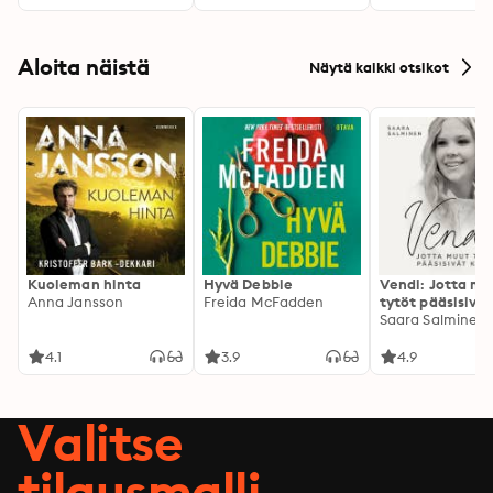
Aloita näistä
Näytä kaikki otsikot
Kuoleman hinta
Hyvä Debbie
Vendi: Jotta mu
Anna Jansson
Freida McFadden
tytöt pääsisivät
kotiin
Saara Salminen
4.1
3.9
4.9
Valitse
tilausmalli