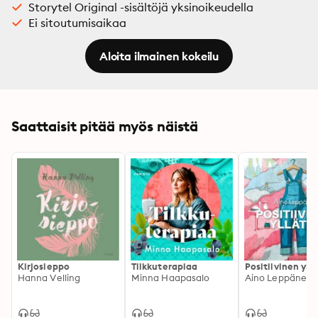
Storytel Original -sisältöjä yksinoikeudella
Ei sitoutumisaikaa
Aloita ilmainen kokeilu
Saattaisit pitää myös näistä
Kirjosieppo
Tilkkuterapiaa
Positiivinen yll
Hanna Velling
Minna Haapasalo
Aino Leppänen