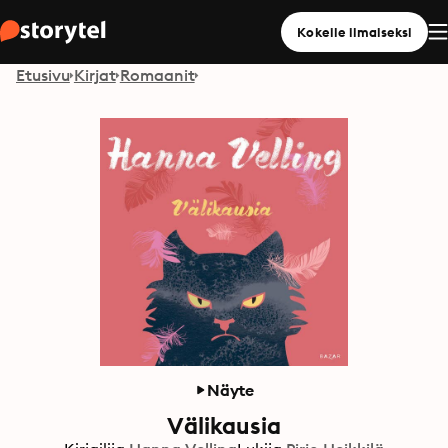
Kokeile ilmaiseksi
Etusivu
Kirjat
Romaanit
Näyte
Välikausia