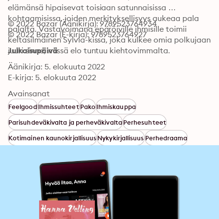
elämänsä hipaisevat toisiaan satunnaisissa 
kohtaamisissa, joiden merkityksellisyys aukeaa pala 
© 2022 Bazar (Äänikirja): 9789523764934
palalta. Vastavoimana epäröiville ihmisille toimii 
© 2022 Bazar (E-kirja): 9789523764927
keltasilmäinen Sylvia-kissa, joka kulkee omia polkujaan 
juuri sinne, missä elo tuntuu kiehtovimmalta.
Julkaisupäivä
Äänikirja: 5. elokuuta 2022
E-kirja: 5. elokuuta 2022
Avainsanat
Feelgood
Ihmissuhteet
Pako
Ihmiskauppa
Parisuhdeväkivalta ja perheväkivalta
Perhesuhteet
Kotimainen kaunokirjallisuus
Nykykirjallisuus
Perhedraama