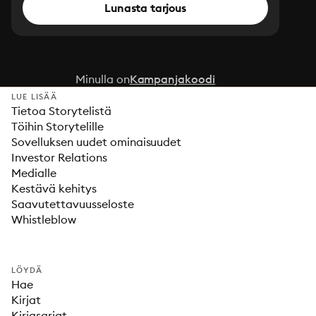
Lunasta tarjous
Minulla on
Kampanjakoodi
LUE LISÄÄ
Tietoa Storytelistä
Töihin Storytelille
Sovelluksen uudet ominaisuudet
Investor Relations
Medialle
Kestävä kehitys
Saavutettavuusseloste
Whistleblow
LÖYDÄ
Hae
Kirjat
Kirjasarjat