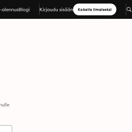
a-alennus
Blogi
Kirjaudu sisään
Kokeile ilmaiseksi
nulle