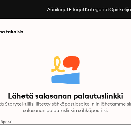
Äänikirjat
E-kirjat
Kategoriat
Opiskelij
aa takaisin
Lähetä salasanan palautuslinkki
ä Storytel-tiliisi liitetty sähköpostiosoite, niin lähetämme si
salasanan palautuslinkin sähköpostiisi.
öposti