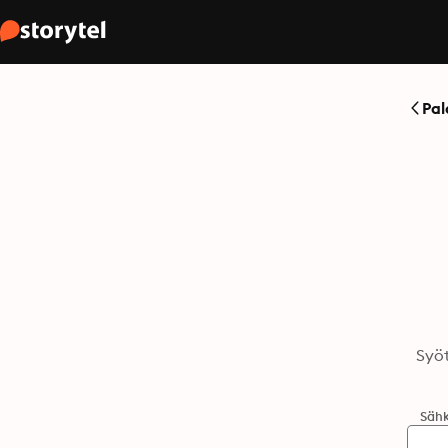
Pal
Syöt
Sähk