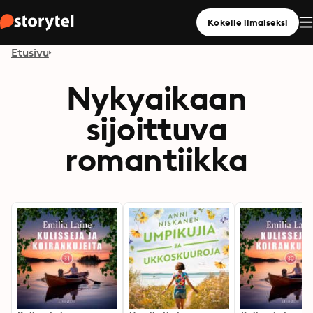
Kokeile ilmaiseksi
Etusivu
Nykyaikaan
sijoittuva
romantiikka