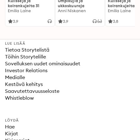
Kulisseja ja
Umpikujia ja
Kulisseja ja
koirankujeita 31
ukkoskuuroja
koirankujeita 3
Emilia Laine
Anni Niskanen
Emilia Laine
3.9
3.9
3.8
LUE LISÄÄ
Tietoa Storytelistä
Töihin Storytelille
Sovelluksen uudet ominaisuudet
Investor Relations
Medialle
Kestävä kehitys
Saavutettavuusseloste
Whistleblow
LÖYDÄ
Hae
Kirjat