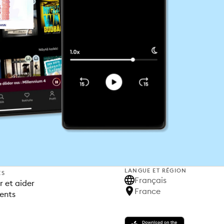
LANGUE ET RÉGION
ES
Français
 et aider
France
ents