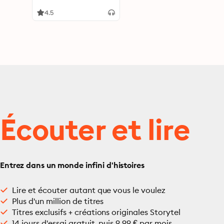
Frauen – Wie Sie zur
Königin über Ihre
4.5
Finanzen werden - 100
Finanztipps für Frauen
Écouter et lire
Entrez dans un monde infini d'histoires
Lire et écouter autant que vous le voulez
Plus d'un million de titres
Titres exclusifs + créations originales Storytel
14 jours d'essai gratuit, puis 9,99 € par mois