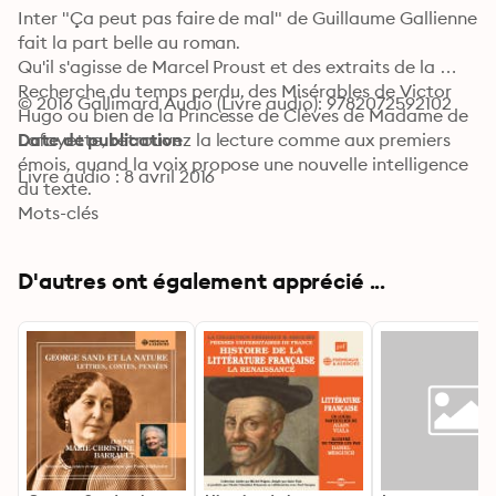
Inter "Ça peut pas faire de mal" de Guillaume Gallienne 
fait la part belle au roman. 

Qu'il s'agisse de Marcel Proust et des extraits de la 
Recherche du temps perdu, des Misérables de Victor 
© 2016 Gallimard Audio (Livre audio): 9782072592102
Hugo ou bien de la Princesse de Clèves de Madame de 
Lafayette, retrouvez la lecture comme aux premiers 
Date de publication
émois, quand la voix propose une nouvelle intelligence 
Livre audio : 8 avril 2016
du texte. 

Guillaume Gallienne est allé chercher au cœur des 
Mots-clés
textes, au centre des œuvres, une particularité, un 
ensemble de sonorités qui offrent une relecture 
D'autres ont également apprécié ...
singulièrement moderne de ces ouvrages. 

Coup de cœur de l'Académie Charles Cros 2015