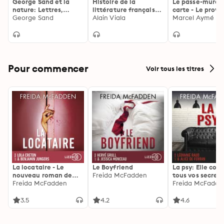
George Sand et la
Histoire de la
Le passe-muraill
nature: Lettres,
littérature française
carte - Le prove
contes, pensées
George Sand
(Volume 2) - La
Alain Viala
La légende pol
Marcel Aymé
Renaissance
Pour commencer
Voir tous les titres
La locataire - Le
Le Boyfriend
La psy: Elle con
nouveau roman de
Freida McFadden
tous vos secrets
l'autrice de La femme
Freida McFadden
découvrez les sie
Freida McFadde
de ménage
3.5
4.2
4.6