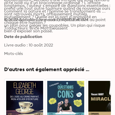
acte isolé ou d’un braconnage organisé ? L’affaire 
longtemps, l’auteur s’empare de questions essentielles : 
prend une tout autre tournure quand de nouveaux ours 
comment la nature et l’homme se transforment-ils 
sont retrouvés morts, affreusement mutilés.

mutuellement ? Quelle est la part d’animalité en 
Rice décide alors de mener l’enquête et met au point 
© 2022 Audiolib (Livre audio): 9791035411374
chaque être humain ?
un plan pour piéger les coupables. Un plan qui risque 
Traducteurs: Brice Matthieussent
bien d’exposer son passé.
Date de publication
Livre audio : 10 août 2022
Mots-clés
D'autres ont également apprécié ...