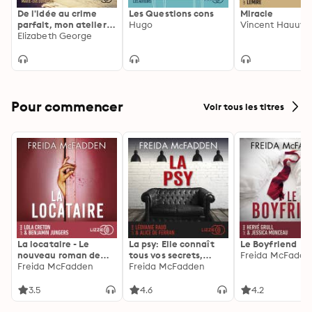
De l'idée au crime
Les Questions cons
Miracle
parfait, mon atelier
Hugo
Vincent Hauuy
d'écriture
Elizabeth George
Pour commencer
Voir tous les titres
La locataire - Le
La psy: Elle connaît
Le Boyfriend
nouveau roman de
tous vos secrets,
Freida McFadde
l'autrice de La femme
Freida McFadden
découvrez les siens ...
Freida McFadden
de ménage
3.5
4.6
4.2