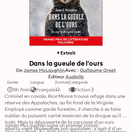
Extrait
Dans la gueule de l'ours
De
James McLaughlin
Avec :
Guillaume Orsat
Éditeur
Audiolib
Durée
Langue
Format
Catégorie
11h 7min
Français
Fiction
Criminel en cavale, Rice Moore trouve refuge dans une 
réserve des Appalaches, au fin fond de la Virginie. 
Employé comme garde forestier, il cherche à se faire 
oublier du puissant cartel mexicain de la drogue qu’il a 
trahi. Mais la découverte de la carcasse d’un ours 
James McLaughlin signe un premier roman 
abattu vient bouleverser son quotidien : s’agit-il d’un 
époustouflant. Au-delà d’une intrigue qui vous hantera 