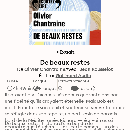
Extrait
De beaux restes
De
Olivier Chantraine
Avec :
Jean Rousselot
Éditeur
Gallimard Audio
Durée
Langue
Format
Catégorie
4h 49min
Français
Fiction
Ils étaient dix. Dix amis, liés depuis quarante ans par 
une fidélité qu’ils croyaient éternelle. Mais Bob est 
mort. Pour faire son deuil et soutenir sa veuve, la bande 
se réfugie dans son repaire, un petit coin de paradis au 
bord de la Méditerranée. Richard — écrivain aussi 
De beaux restes, histoire d’une bande de 
acariâtre que touchant — est certainement l’un des 
septuagénaires qui ne se sont pas sentis vieillir, évoque 