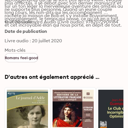
plus affectés, il se débat avec son dernier manuscrit et 
sur un ton léger la merveilleuse aventure des amitiés au 
ne supporte plus personne. Quand un jeune couple 
long cours, les non-dits qui les accompagnent 
rachète la maison de Bob et s’y installe bruyamment, 
invariablement, le temps qui passe, ce qu’on en a fait, 
tout bascule…
© 2020 Gallimard Audio (Livre audio): 9782072909184
et cet incroyable élan qui nous porte, en dépit de tout.
Date de publication
Livre audio : 20 juillet 2020
Mots-clés
Romans feel-good
D'autres ont également apprécié ...