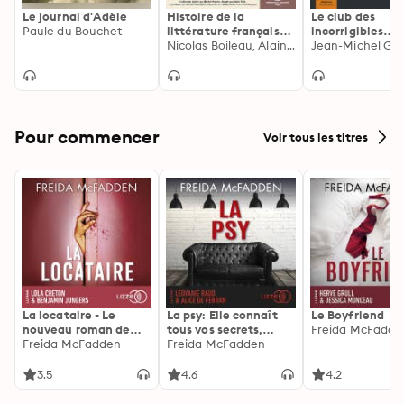
Le journal d'Adèle
Histoire de la
Le club des
Paule du Bouchet
littérature française
incorrigibles
(Volume 3) - L'âge
Nicolas Boileau, Alain Viala
optimistes
classique: Presses
Universitaires de
France
Pour commencer
Voir tous les titres
La locataire - Le
La psy: Elle connaît
Le Boyfriend
nouveau roman de
tous vos secrets,
Freida McFadde
l'autrice de La femme
Freida McFadden
découvrez les siens ...
Freida McFadden
de ménage
3.5
4.6
4.2