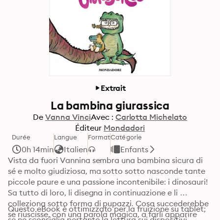
Extrait
La bambina giurassica
De
Vanna Vinci
Avec :
Carlotta Michelato
Éditeur
Mondadori
Durée
Langue
Format
Catégorie
0h 14min
Italien
Enfants
Vista da fuori Vannina sembra una bambina sicura di 
sé e molto giudiziosa, ma sotto sotto nasconde tante 
piccole paure e una passione incontenibile: i dinosauri! 
Sa tutto di loro, li disegna in continuazione e li 
colleziona sotto forma di pupazzi. Cosa succederebbe 
Questo eBook è ottimizzato per la fruizione su tablet; 
se riuscisse, con una parola magica, a farli apparire 
se ne sconsiglia pertanto la lettura sui dispositivi 