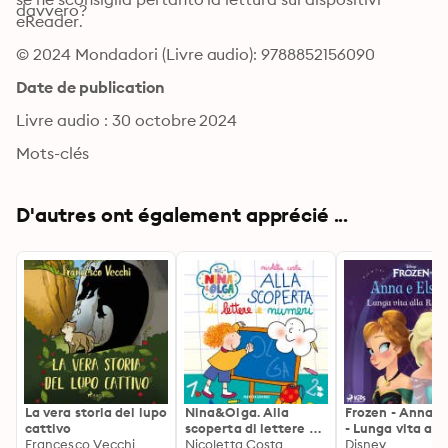
davvero?
eReader.
© 2024 Mondadori (Livre audio): 9788852156090
Date de publication
Livre audio : 30 octobre 2024
Mots-clés
D'autres ont également apprécié ...
La vera storia del lupo
Nina&Olga. Alla
Frozen - Anna e 
cattivo
scoperta di lettere e
- Lunga vita all
Francesco Vecchi
numeri
Nicoletta Costa
Regina!
Disney