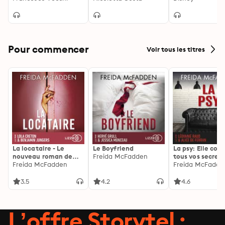
Pour commencer
Voir tous les titres
La locataire - Le
Le Boyfriend
La psy: Elle con
nouveau roman de
Freida McFadden
tous vos secrets
l'autrice de La femme
Freida McFadden
découvrez les sie
Freida McFadde
de ménage
3.5
4.2
4.6
L’offre Storytel :