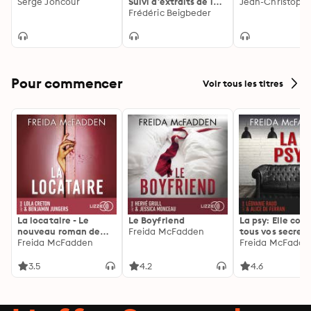
Serge Joncour
Suivi d'extraits de la
Jean-Christophe
lecture faite par
Frédéric Beigbeder
l'auteur au Théatre
du Ront Point
Pour commencer
Voir tous les titres
La locataire - Le
Le Boyfriend
La psy: Elle con
nouveau roman de
Freida McFadden
tous vos secrets
l'autrice de La femme
Freida McFadden
découvrez les sie
Freida McFadde
de ménage
3.5
4.2
4.6