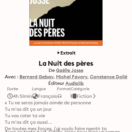
Extrait
La Nuit des pères
De
Gaëlle Josse
Avec :
Bernard Gabay
Michel Favory
Constance Dollé
Éditeur
Audiolib
Durée
Langue
Format
Catégorie
4h 51min
Français
Fiction
« Tu ne seras jamais aimée de personne

Tu m’as dit ça un jour

Tu vas rater ta vie

Tu m’as dit ça aussi

De toutes mes forces, j’ai voulu faire mentir ta 
Avec ce texte à vif, Gaëlle Josse nous livre un roman 