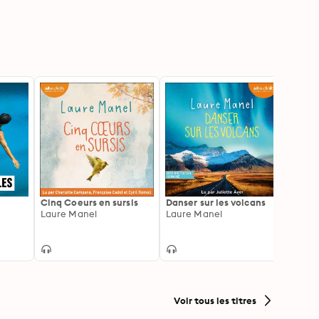
Cinq Coeurs en sursis
Danser sur les volcans
Gravé
Laure Manel
Laure Manel
Michel
Voir tous les titres