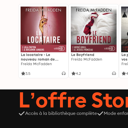
La locataire - Le
Le Boyfriend
La 
nouveau roman de
Freida McFadden
vos
l'autrice de La femme
Freida McFadden
les 
Fre
de ménage
3.5
4.2
4
L’offre Stor
Accès à la bibliothèque complète
Mode enfa