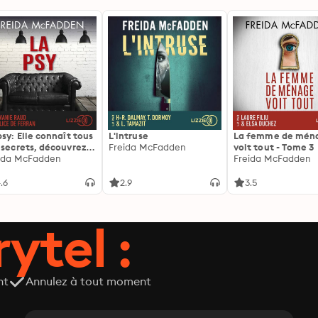
psy: Elle connaît tous
L'intruse
La femme de mén
 secrets, découvrez
Freida McFadden
voit tout - Tome 3
siens ...
ida McFadden
Freida McFadden
.6
2.9
3.5
ytel :
nt
Annulez à tout moment