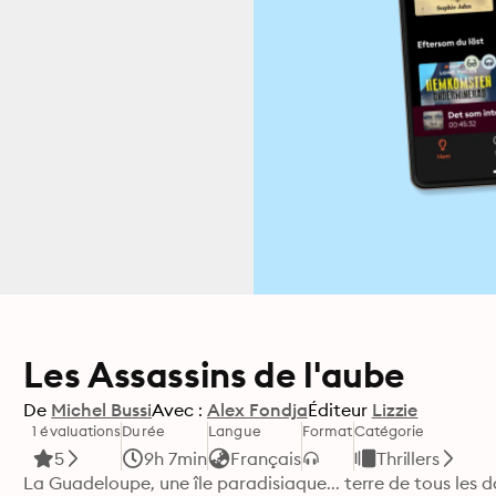
Les Assassins de l'aube
De
Michel Bussi
Avec :
Alex Fondja
Éditeur
Lizzie
1 évaluations
Durée
Langue
Format
Catégorie
5
9h 7min
Français
Thrillers
La Guadeloupe, une île paradisiaque... terre de tous les 