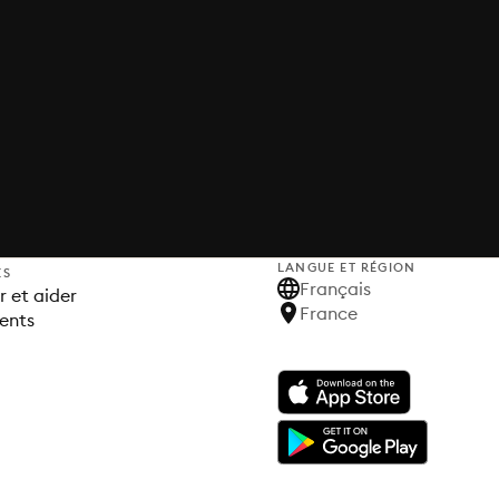
LANGUE ET RÉGION
ES
Français
 et aider
France
ents