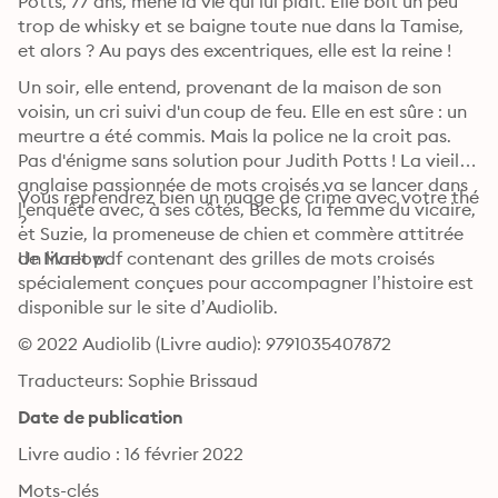
Potts, 77 ans, mène la vie qui lui plaît. Elle boit un peu 
trop de whisky et se baigne toute nue dans la Tamise, 
et alors ? Au pays des excentriques, elle est la reine !
Un soir, elle entend, provenant de la maison de son 
voisin, un cri suivi d'un coup de feu. Elle en est sûre : un 
meurtre a été commis. Mais la police ne la croit pas.

Pas d'énigme sans solution pour Judith Potts ! La vieille 
anglaise passionnée de mots croisés va se lancer dans 
Vous reprendrez bien un nuage de crime avec votre thé 
l'enquête avec, à ses côtés, Becks, la femme du vicaire, 
?
et Suzie, la promeneuse de chien et commère attitrée 
de Marlow.
Un livret pdf contenant des grilles de mots croisés 
spécialement conçues pour accompagner l’histoire est 
disponible sur le site d’Audiolib.
© 2022 Audiolib (Livre audio): 9791035407872
Traducteurs: Sophie Brissaud
Date de publication
Livre audio : 16 février 2022
Mots-clés