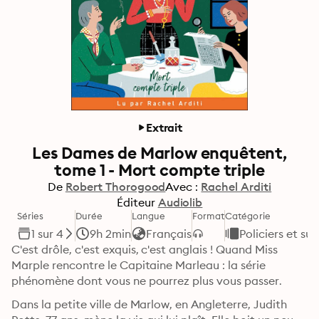
Extrait
Les Dames de Marlow enquêtent,
tome 1 - Mort compte triple
De
Robert Thorogood
Avec :
Rachel Arditi
Éditeur
Audiolib
Séries
Durée
Langue
Format
Catégorie
1 sur 4
9h 2min
Français
Policiers et su
C'est drôle, c'est exquis, c'est anglais ! Quand Miss 
Marple rencontre le Capitaine Marleau : la série 
phénomène dont vous ne pourrez plus vous passer.
Dans la petite ville de Marlow, en Angleterre, Judith 