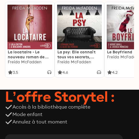
La locataire - Le
La psy: Elle connaît
Le Boyfriend
nouveau roman de
tous vos secrets,
Freida McFadde
l'autrice de La femme
Freida McFadden
découvrez les siens ...
Freida McFadden
de ménage
3.5
4.6
4.2
L’offre Storytel :
Accès à la bibliothèque complète
Mode enfant
Annulez à tout moment