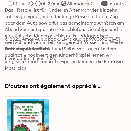
10 sur 19
0h 27min
Allemand
Enfants
Das Hörspiel ist für Kinder im Alter von vier bis zehn 
Jahren geeignet, ideal für lange Reisen mit dem Zug 
oder dem Auto sowie für das gemeinsame Anhören am 
Abend zum entspannten Einschlafen. Die ruhige und 
musikalische Kindergeschichte ist pädagogisch 
© 2026 Amor Audiobook (Livre audio): 9783692121451
wertvoll und vermittelt kindgerecht Wissen und Werte 
wie Freundschaft, Mut und Selbstvertrauen. In dem 
Date de publication
qualitativ hochwertigen Kinderhörspiel lernen wir 
Livre audio : 11 juin 2026
magische, märchenhafte Figuren kennen, die Fantasie 
und Kreativität fördern. Im kindgerechten Hörspiel 
Mots-clés
"Das kleine Mädchen mit den Schwefelhölzern" trifft 
das berührende Wintermärchen von Hans Christian 
D'autres ont également apprécié ...
Andersen auf die träumerische Musik von Erik Satie. Ein 
armes Mädchen streift frierend durch die verschneite 
Stadt und versucht, ihre Schwefelhölzer zu verkaufen. 
Jede leuchtende Flamme schenkt ihr warme, tröstliche 
Bilder voller Licht, Geborgenheit und Hoffnung.