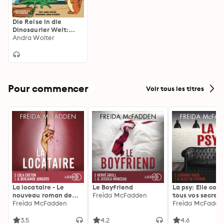
Die Reise in die
Dinosaurier Welt:
Ariana Erdmann hilft
Andra Wolter
den Dinos
Pour commencer
Voir tous les titres
La locataire - Le
Le Boyfriend
La psy: Elle con
nouveau roman de
Freida McFadden
tous vos secrets
l'autrice de La femme
Freida McFadden
découvrez les sie
Freida McFadde
de ménage
3.5
4.2
4.6