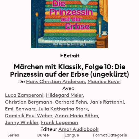
Extrait
Märchen mit Klassik, Folge 10: Die
Prinzessin auf der Erbse (ungekürzt)
De
Hans Christian Andersen
Maurice Ravel
Avec :
Luca Zamperoni
Hildegard Meier
Christian Bergmann
Gerhard Fehn
Janis Rattenni
Emil Schwarz
Julia Katharina Stark
Dominik Paul Weber
Anna-Maria Böhm
Jenny Winkler
Frank Logeman
Éditeur
Amor Audiobook
Séries
Durée
Langue
Format
Catégorie