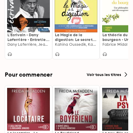
L'Ecrivain - Dany
La Magie de la
La théorie du
Laferrière - Entretien
digestion: Le secret
bourgeon - Une
inédit par Jean-Luc
Dany Laferrière, Jean-Luc Hees
des combinaisons
Kahina Oussedik, Karim Ferhi
philosophie anti
Fabrice Midal
Hees
alimentaires pour
découragement 
retrouver l'équilibre
l'auteur du best
« Foutez-vous la
»
Pour commencer
Voir tous les titres