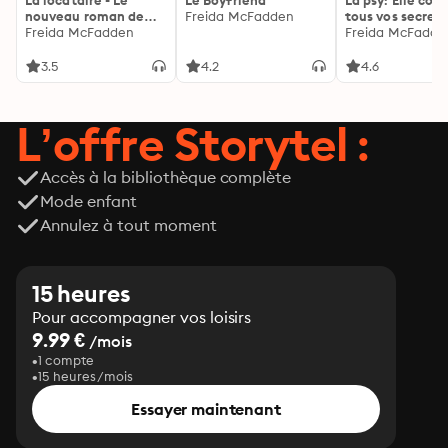
La locataire - Le
Le Boyfriend
La psy: Elle con
nouveau roman de
Freida McFadden
tous vos secrets
l'autrice de La femme
Freida McFadden
découvrez les sie
Freida McFadde
de ménage
3.5
4.2
4.6
L’offre Storytel :
Accès à la bibliothèque complète
Mode enfant
Annulez à tout moment
15 heures
Pour accompagner vos loisirs
9.99 €
/mois
1 compte
15 heures/mois
Essayer maintenant