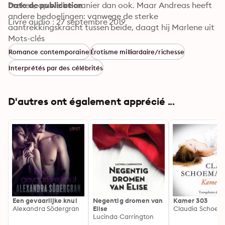
breken, op welke manier dan ook. Maar Andreas heeft 
Date de publication
andere bedoelingen: vanwege de sterke 
Livre audio : 27 septembre 2019
aantrekkingskracht tussen beide, daagt hij Marlene uit 
voor een tijdelijke relatie. Marlene zegt ja en ontdekt 
Mots-clés
een wereld vol passie...
Romance contemporaine
Érotisme milliardaire/richesse
Interprétés par des célébrités
D'autres ont également apprécié ...
Een gevaarlijke knul
Negentig dromen van
Kamer 303
Alexandra Södergran
Elise
Claudia Schoem
Lucinda Carrington