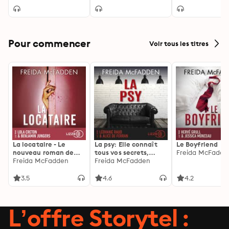
Pour commencer
Voir tous les titres
La locataire - Le
La psy: Elle connaît
Le Boyfriend
nouveau roman de
tous vos secrets,
Freida McFadde
l'autrice de La femme
Freida McFadden
découvrez les siens ...
Freida McFadden
de ménage
3.5
4.6
4.2
L’offre Storytel :