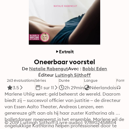
Extrait
Oneerbaar voorstel
De
Natalie Rabengut
Avec :
Bobbi Eden
Éditeur
Luitingh Sijthoff
263 évaluations
Séries
Durée
Langue
Forma
3.5
1 sur 11
2h 29min
Néerlandais
Marlene Uhlig weet: geld beheerst de wereld. Daarom 
biedt zij – succesvol officier van justitie – de directeur 
van Essen Aalto Theater, Andreas Lenzen, een 
genereuze gift aan als hij haar zuster Katharina als 
balletdanser meeneemt in het ensemble. Marlene wil de 
© 2019 Luitingh Sijthoff (Livre audio): 9789024588114
ongelukkige Katharina helpen professioneel door te 