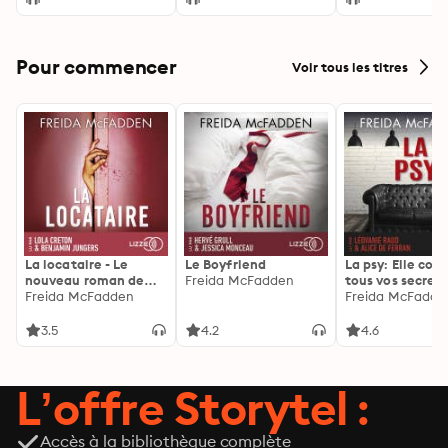
la nature et du
silence
Pour commencer
Voir tous les titres
La locataire - Le
Le Boyfriend
La psy: Elle con
nouveau roman de
Freida McFadden
tous vos secrets
l'autrice de La femme
Freida McFadden
découvrez les sie
Freida McFadde
de ménage
3.5
4.2
4.6
L’offre Storytel :
Accès à la bibliothèque complète