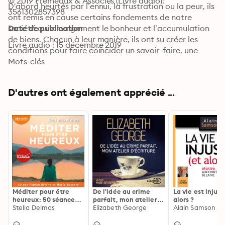
© 2019 Frémeaux & Associés (Livre audio): 
D'abord heurtés par l’ennui, la frustration ou la peur, ils 
3561302857398
ont remis en cause certains fondements de notre 
société qui amalgament le bonheur et l’accumulation 
Date de publication
de biens. Chacun à leur manière, ils ont su créer les 
Livre audio : 15 décembre 2019
conditions pour faire coïncider un savoir-faire, une 
vision du monde et un mode de vie. 

Mots-clés
Cet ouvrage présente leurs témoignages, recueillis au 
fil du temps et dans leur cadre de vie, pour découvrir 
D'autres ont également apprécié ...
comment ils œuvrent leur métier, conscients de 
l’impact de leurs actions sur le monde qui nous 
entoure." 

Lola Caul-Futy Frémeaux 

Avec Alain le boulanger, Julien le musicien volant, Elie 
le chanteur public, Olivier le paysan
Méditer pour être
De l'idée au crime
La vie est injust
heureux: 50 séances
parfait, mon atelier
alors ?
de méditation autour
Stella Delmas
d'écriture
Elizabeth George
Alain Samson
de la musique
classique, des sons de