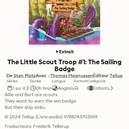
Extrait
The Little Scout Troop #1: The Sailing
Badge
De
Sten Platz
Avec :
Thomas Magnussen
Éditeur
Tellup
Séries
Durée
Langue
Format
Catégorie
1 sur 6
0h 1min
Anglais
Enfants
Allie and Burt are scouts.

They want to earn the sea badge.

But their ship sinks.
© 2024 Tellup (Livre audio): 9788743703969
Traducteurs: Frederik Tellerup