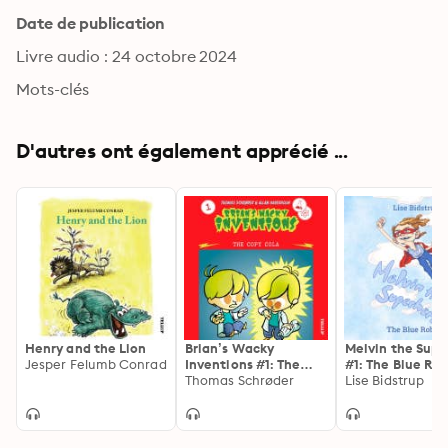
Date de publication
Livre audio : 24 octobre 2024
Mots-clés
D'autres ont également apprécié ...
Henry and the Lion
Brian’s Wacky
Melvin the Supe
Jesper Felumb Conrad
Inventions #1: The
#1: The Blue Ro
Copy Cola
Thomas Schrøder
Lise Bidstrup