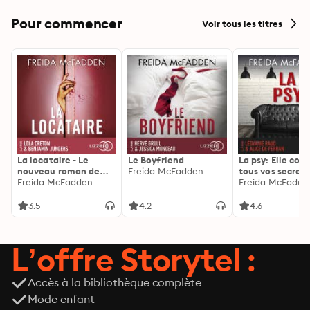
Pour commencer
Voir tous les titres
La locataire - Le
Le Boyfriend
La psy: Elle con
nouveau roman de
Freida McFadden
tous vos secrets
l'autrice de La femme
Freida McFadden
découvrez les sie
Freida McFadde
de ménage
3.5
4.2
4.6
L’offre Storytel :
Accès à la bibliothèque complète
Mode enfant