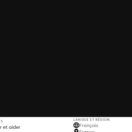
LANGUE ET RÉGION
ES
Français
 et aider
France