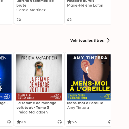
me
Dors ton sommeil de
Histoire du fils
Reveni
brute
Marie-Hélène Lafon
entre
Carole Martinez
l'autr
Léono
Voir tous les titres
ge -
La femme de ménage
Mens-moi à l'oreille
La Pr
voit tout - Tome 3
Amy Tintera
Freid
Freida McFadden
3.5
3.6
4.3