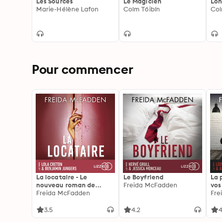
Les Sources
Le Magicien
Lon
Marie-Hélène Lafon
Colm Tóibín
Col
Pour commencer
La locataire - Le
Le Boyfriend
La 
nouveau roman de
Freida McFadden
vos
l'autrice de La femme
Freida McFadden
les 
Fre
de ménage
3.5
4.2
4