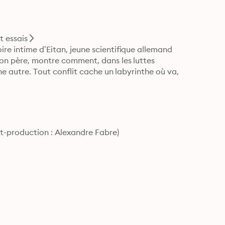
 essais
re intime d’Eitan, jeune scientifique allemand 
son père, montre comment, dans les luttes 
une autre. Tout conflit cache un labyrinthe où va, 
st-production : Alexandre Fabre)