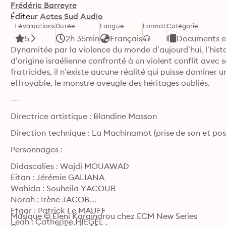
Frédéric Barreyre
Éditeur
Actes Sud Audio
1 évaluations
Durée
Langue
Format
Catégorie
5
2h 35min
Français
Documents et
Dynamitée par la violence du monde d’aujourd’hui, l’histoi
d’origine israélienne confronté à un violent conflit avec 
fratricides, il n’existe aucune réalité qui puisse dominer 
effroyable, le monstre aveugle des héritages oubliés. 
---
Directrice artistique : Blandine Masson
Direction technique : La Machinamot (prise de son et po
Personnages :
Didascalies : Wajdi MOUAWAD

Eitan : Jérémie GALIANA

Wahida : Souheila YACOUB

Norah : Irène JACOB

Etgar : Patrick Le MAUFF

Musique © Eleni Karaindrou chez ECM New Series

Leah : Catherine HIEGEL
