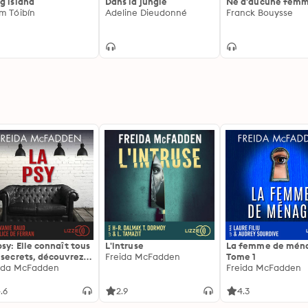
g island
Dans la jungle
Né d'aucune fem
m Tóibín
Adeline Dieudonné
Franck Bouysse
psy: Elle connaît tous
L'intruse
La femme de ména
 secrets, découvrez
Freida McFadden
Tome 1
siens ...
ida McFadden
Freida McFadden
.6
2.9
4.3