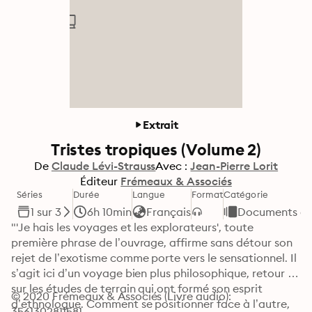
Extrait
Tristes tropiques (Volume 2)
De
Claude Lévi-Strauss
Avec :
Jean-Pierre Lorit
Éditeur
Frémeaux & Associés
Séries
Durée
Langue
Format
Catégorie
1 sur 3
6h 10min
Français
Documents et 
"'Je hais les voyages et les explorateurs', toute 
première phrase de l’ouvrage, affirme sans détour son 
rejet de l’exotisme comme porte vers le sensationnel. Il 
s’agit ici d’un voyage bien plus philosophique, retour 
sur les études de terrain qui ont formé son esprit 
© 2020 Frémeaux & Associés (Livre audio): 
d’ethnologue. Comment se positionner face à l’autre, 
3561302811581