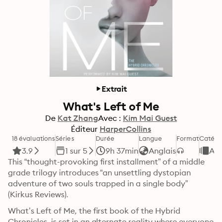
Extrait
What's Left of Me
De
Kat Zhang
Avec :
Kim Mai Guest
Éditeur
HarperCollins
18 évaluations
Séries
Durée
Langue
Format
Catégo
3.9
1 sur 5
9h 37min
Anglais
Ado
This “thought-provoking first installment” of a middle 
grade trilogy introduces “an unsettling dystopian 
adventure of two souls trapped in a single body” 
(Kirkus Reviews).
What’s Left of Me, the first book of the Hybrid 
Chronicles, is set in an alternate reality where everyone 