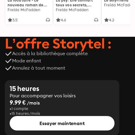
La locataire - Le
La psy: Elle connaît
Le Boyfriend
nouveau roman de
tous vos secrets,
Freida McFadde
l'autrice de La femme
Freida McFadden
découvrez les siens ...
Freida McFadden
de ménage
3.5
4.6
4.2
L’offre Storytel :
Accès à la bibliothèque complète
Mode enfant
Annulez à tout moment
15 heures
Pour accompagner vos loisirs
9.99 €
/mois
1 compte
15 heures/mois
Essayer maintenant