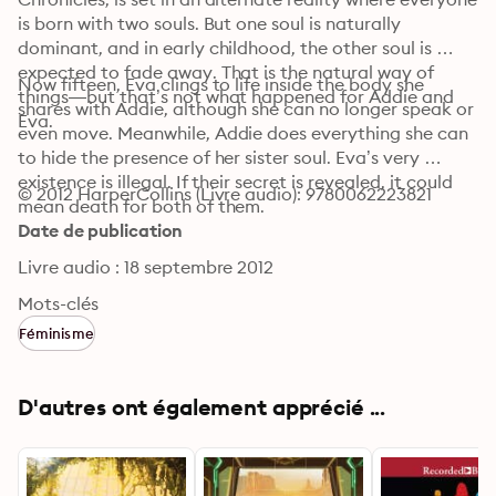
is born with two souls. But one soul is naturally 
dominant, and in early childhood, the other soul is 
expected to fade away. That is the natural way of 
Now fifteen, Eva clings to life inside the body she 
things—but that’s not what happened for Addie and 
shares with Addie, although she can no longer speak or 
Eva.
even move. Meanwhile, Addie does everything she can 
to hide the presence of her sister soul. Eva’s very 
existence is illegal. If their secret is revealed, it could 
© 2012 HarperCollins (Livre audio): 9780062223821
mean death for both of them.
Date de publication
Livre audio : 18 septembre 2012
Mots-clés
Féminisme
D'autres ont également apprécié ...