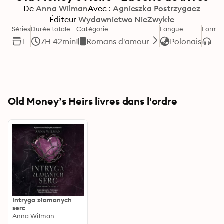
De
Anna Wilman
Avec :
Agnieszka Postrzygacz
Éditeur
Wydawnictwo NieZwykłe
Séries
Durée totale
Catégorie
Langue
Forma
1
7H 42min
Romans d'amour
Polonais
Old Money’s Heirs livres dans l'ordre
Intryga złamanych
serc
Anna Wilman