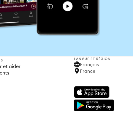
LANGUE ET RÉGION
ES
Français
 et aider
France
ents