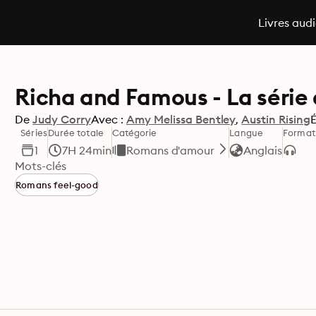
Livres aud
Richa and Famous - La série 
De
Judy Corry
Avec :
Amy Melissa Bentley
Austin Rising
É
Séries
Durée totale
Catégorie
Langue
Format
1
7H 24min
Romans d'amour
Anglais
Mots-clés
Romans feel-good